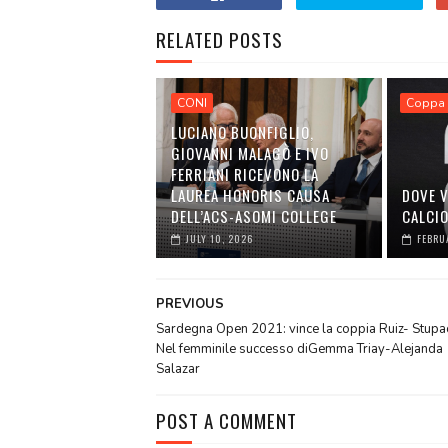
RELATED POSTS
CONI
Coppa 
LUCIANO BUONFIGLIO,
GIOVANNI MALAGÒ E IVO
FERRIANI RICEVONO LA
LAUREA HONORIS CAUSA
DOVE V
DELL’ACS-ASOMI COLLEGE
CALCI
JULY 10, 2026
FEBRU
PREVIOUS
Sardegna Open 2021: vince la coppia Ruiz- Stupa
Nel femminile successo diGemma Triay-Alejanda
Salazar
POST A COMMENT