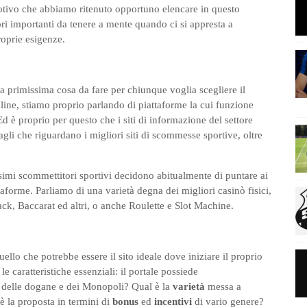
otivo che abbiamo ritenuto opportuno elencare in questo
tori importanti da tenere a mente quando ci si appresta a
roprie esigenze.
 primissima cosa da fare per chiunque voglia scegliere il
nline, stiamo proprio parlando di piattaforme la cui funzione
d è proprio per questo che i siti di informazione del settore
agli che riguardano i migliori siti di scommesse sportive, oltre
simi scommettitori sportivi decidono abitualmente di puntare ai
taforme. Parliamo di una varietà degna dei migliori casinò fisici,
ck, Baccarat ed altri, o anche Roulette e Slot Machine.
ello che potrebbe essere il sito ideale dove iniziare il proprio
le caratteristiche essenziali: il portale possiede
 delle dogane e dei Monopoli? Qual è la
varietà
messa a
 è la proposta in termini di
bonus
ed
incentivi
di vario genere?