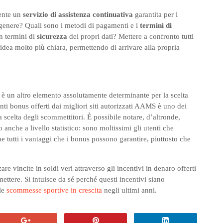
sente un
servizio di assistenza continuativa
garantita per i
i genere? Quali sono i metodi di pagamenti e i
termini di
in termini di
sicurezza
dei propri dati? Mettere a confronto tutti
’idea molto più chiara, permettendo di arrivare alla propria
 è un altro elemento assolutamente determinante per la scelta
ti bonus offerti dai migliori siti autorizzati AAMS è uno dei
a scelta degli scommettitori. È possibile notare, d’altronde,
anche a livello statistico: sono moltissimi gli utenti che
e tutti i vantaggi che i bonus possono garantire, piuttosto che
 vincite in soldi veri attraverso gli incentivi in denaro offerti
ettere. Si intuisce da sé perché questi incentivi siano
le
scommesse sportive in crescita
negli ultimi anni.