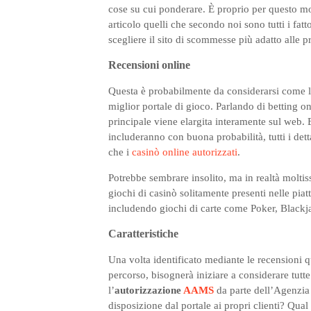
cose su cui ponderare. È proprio per questo m
articolo quelli che secondo noi sono tutti i fat
scegliere il sito di scommesse più adatto alle p
Recensioni online
Questa è probabilmente da considerarsi come la
miglior portale di gioco. Parlando di betting o
principale viene elargita interamente sul web. E
includeranno con buona probabilità, tutti i dett
che i
casinò online autorizzati
.
Potrebbe sembrare insolito, ma in realtà moltis
giochi di casinò solitamente presenti nelle piat
includendo giochi di carte come Poker, Blackja
Caratteristiche
Una volta identificato mediante le recensioni qu
percorso, bisognerà iniziare a considerare tutte 
l’
autorizzazione
AAMS
da parte dell’Agenzia
disposizione dal portale ai propri clienti? Qual