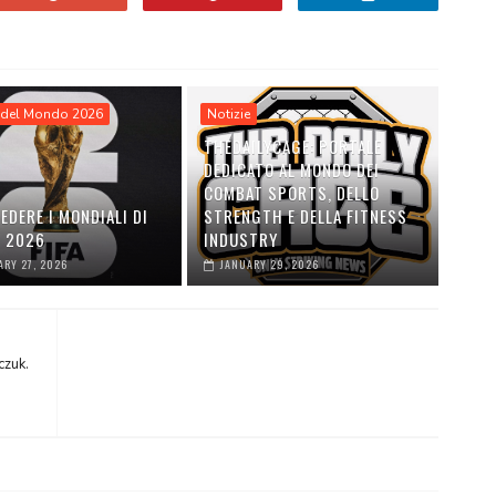
del Mondo 2026
Notizie
THEDAILYCAGE: PORTALE
DEDICATO AL MONDO DEI
COMBAT SPORTS, DELLO
EDERE I MONDIALI DI
STRENGTH E DELLA FITNESS
O 2026
INDUSTRY
ARY 27, 2026
JANUARY 29, 2026
czuk.