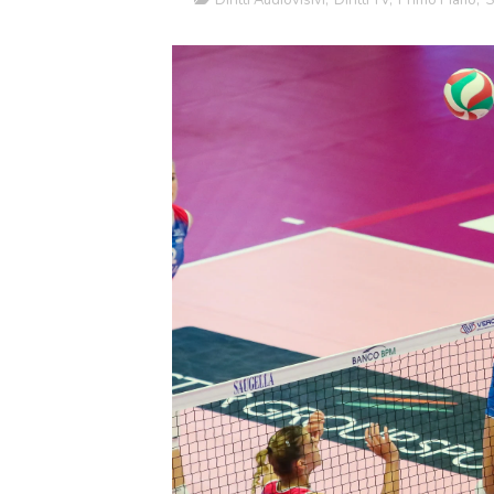
Diritti Audiovisivi
,
Diritti TV
,
Primo Piano
,
S