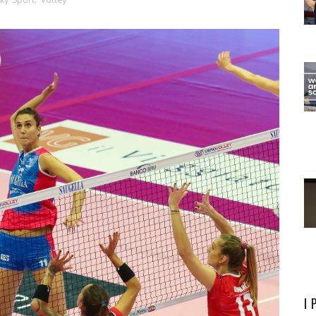
ky Sport
,
Volley
I 