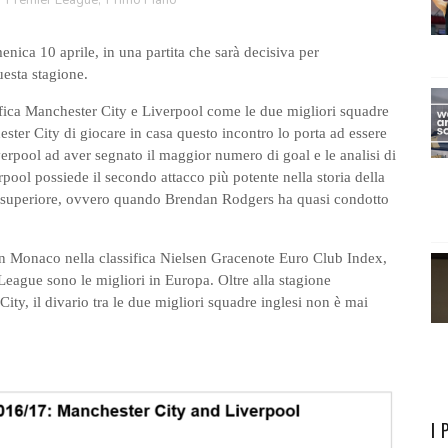
,
Premier League
,
Primo Piano
nica 10 aprile, in una partita che sarà decisiva per
uesta stagione.
fica Manchester City e Liverpool come le due migliori squadre
ster City di giocare in casa questo incontro lo porta ad essere
 Liverpool ad aver segnato il maggior numero di goal e le analisi di
pool possiede il secondo attacco più potente nella storia della
to superiore, ovvero quando Brendan Rodgers ha quasi condotto
rn Monaco nella classifica Nielsen Gracenote Euro Club Index,
League sono le migliori in Europa. Oltre alla stagione
ity, il divario tra le due migliori squadre inglesi non è mai
I 