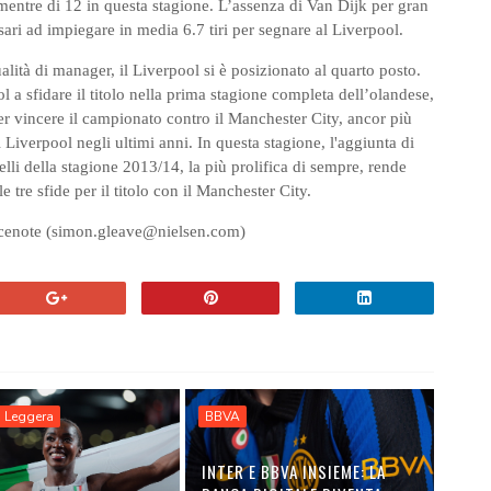
mentre di 12 in questa stagione. L’assenza di Van Dijk per gran
sari ad impiegare in media 6.7 tiri per segnare al Liverpool.
lità di manager, il Liverpool si è posizionato al quarto posto.
ol a sfidare il titolo nella prima stagione completa dell’olandese,
er vincere il campionato contro il Manchester City, ancor più
l Liverpool negli ultimi anni. In questa stagione, l'aggiunta di
uelli della stagione 2013/14, la più prolifica di sempre, rende
e tre sfide per il titolo con il Manchester City.
acenote (simon.gleave@nielsen.com)
a Leggera
BBVA
INTER E BBVA INSIEME: LA