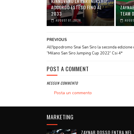
RINNOVANO LA PARTNERSHIP:
ACCORDO ESTESO FINO AL
ZAYNA
2033
TEAM D
AUGUST 07, 2026
AUGUS
PREVIOUS
All'Ippodromo Snai San Siro la seconda edizione 
“Milano San Siro Jumping Cup 2022” Csi 4*
POST A COMMENT
NESSUN COMMENTO
Posta un commento
MARKETING
ZAYNAB DOSSO ENTRA NEL