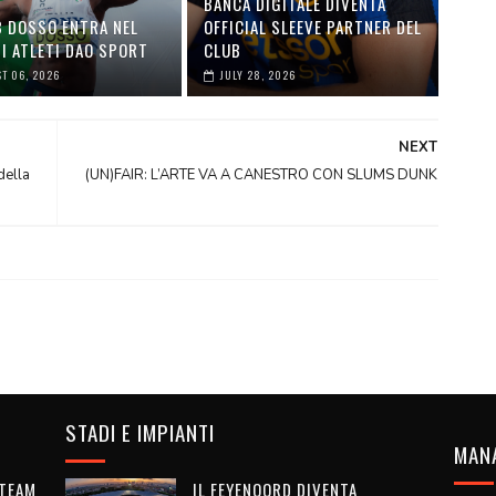
BANCA DIGITALE DIVENTA
B DOSSO ENTRA NEL
OFFICIAL SLEEVE PARTNER DEL
I ATLETI DAO SPORT
CLUB
T 06, 2026
JULY 28, 2026
NEXT
della
(UN)FAIR: L’ARTE VA A CANESTRO CON SLUMS DUNK
STADI E IMPIANTI
MAN
 TEAM
IL FEYENOORD DIVENTA