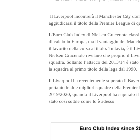
Analisi
,
Calcio
,
Liverpool
,
Manchester City
Il Liverpool incontrerà il Manchester City dome
aggiudicarsi il titolo della Premier League di q
L’Euro Club Index di Nielsen Gracenote classi
di calcio in Europa, ma il vantaggio del Manche
il favorito nella corsa al titolo. Tuttavia, è il
Nielsen Gracenote rivelano che proprio il Liver
squadra. Soltanto l’attacco del 2013/14 è sta
la squadra al primo titolo della lega dal 1990.
Il Liverpool ha recentemente superato il Baye
pertanto le due migliori squadre della Premier 
2019/2020, quando il Liverpool ha superato il C
stato così sottile come lo è adesso.