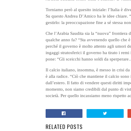
Torniamo però al quesito iniziale: l’Italia è di
Su questo Andrea D’Amico ha le idee chiare. 
gestirlo: la preoccupazione fine a sé stessa no
Che l’Arabia Saudita sia la “nuova” frontiera d
qualche anno fa? “Sta avvenendo quello che è 
perché il governo è molto attento agli umori d
ingaggi stratosferici il governo ha tirato i remi
pone: “Gli sceicchi hanno soldi da sperperar
Il calcio italiano, insomma, è messo in crisi d
è alla radice. “Ciò che mantiene il calcio sono i
dall’estero. Il fatto di vendere questi diritti i
momento, non siamo credibili dal punto di vista d
società. Per quello incassiamo meno rispetto ad
RELATED POSTS