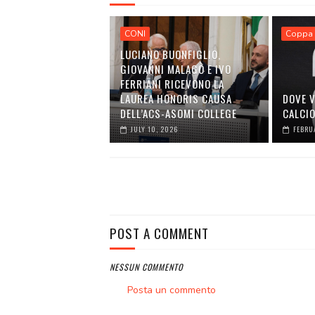
CONI
Coppa 
LUCIANO BUONFIGLIO,
GIOVANNI MALAGÒ E IVO
FERRIANI RICEVONO LA
LAUREA HONORIS CAUSA
DOVE V
DELL’ACS-ASOMI COLLEGE
CALCI
JULY 10, 2026
FEBRU
POST A COMMENT
NESSUN COMMENTO
Posta un commento