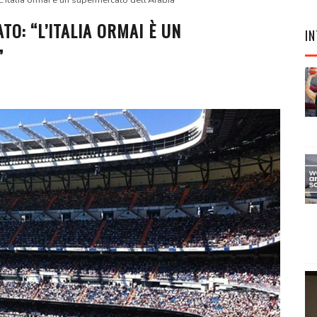
L’Italia ormai è un supermercato dell’Arabia”
O: “L’ITALIA ORMAI È UN
IN
”