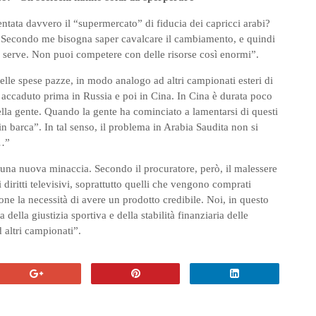
ventata davvero il “supermercato” di fiducia dei capricci arabi?
“Secondo me bisogna saper cavalcare il cambiamento, e quindi
n serve. Non puoi competere con delle risorse così enormi”.
elle spese pazze, in modo analogo ad altri campionati esteri di
accaduto prima in Russia e poi in Cina. In Cina è durata poco
ella gente. Quando la gente ha cominciato a lamentarsi di questi
 in barca”. In tal senso, il problema in Arabia Saudita non si
e…”
a una nuova minaccia. Secondo il procuratore, però, il malessere
 diritti televisivi, soprattutto quelli che vengono comprati
mpone la necessità di avere un prodotto credibile. Noi, in questo
ella giustizia sportiva e della stabilità finanziaria delle
 altri campionati”.