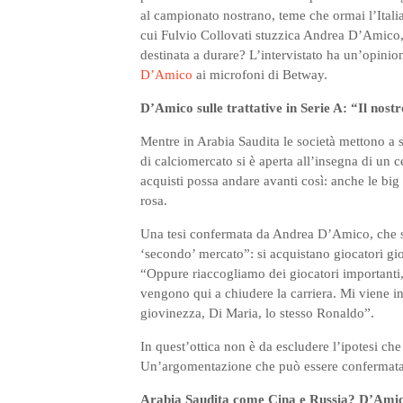
al campionato nostrano, teme che ormai l’Itali
cui Fulvio Collovati stuzzica Andrea D’Amico,
destinata a durare? L’intervistato ha un’opinio
D’Amico
ai microfoni di Betway.
D’Amico sulle trattative in Serie A: “Il nos
Mentre in Arabia Saudita le società mettono a s
di calciomercato si è aperta all’insegna di u
acquisti possa andare avanti così: anche le big 
rosa.
Una tesi confermata da Andrea D’Amico, che so
‘secondo’ mercato”: si acquistano giocatori gi
“Oppure riaccogliamo dei giocatori importanti, 
vengono qui a chiudere la carriera. Mi viene i
giovinezza, Di Maria, lo stesso Ronaldo”.
In quest’ottica non è da escludere l’ipotesi che 
Un’argomentazione che può essere confermat
Arabia Saudita come Cina e Russia? D’Amico