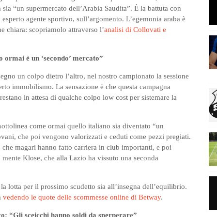
a sia “un supermercato dell’Arabia Saudita”. È la battuta con
 esperto agente sportivo, sull’argomento. L’egemonia araba è
ne chiara: scopriamolo attraverso l’
analisi di Collovati e
tro ormai è un ‘secondo’ mercato”
egno un colpo dietro l’altro, nel nostro campionato la sessione
n certo immobilismo. La sensazione è che questa campagna
restano in attesa di qualche colpo low cost per sistemare la
ttolinea come ormai quello italiano sia diventato “un
ovani, che poi vengono valorizzati e ceduti come pezzi pregiati.
che magari hanno fatto carriera in club importanti, e poi
n mente Klose, che alla Lazio ha vissuto una seconda
la lotta per il prossimo scudetto sia all’insegna dell’equilibrio.
a
vedendo le quote delle scommesse online di Betway
.
: “Gli sceicchi hanno soldi da sperperare”