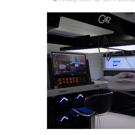
Marketing
,
Notizie
,
Sap
,
Sport e Tecnologi