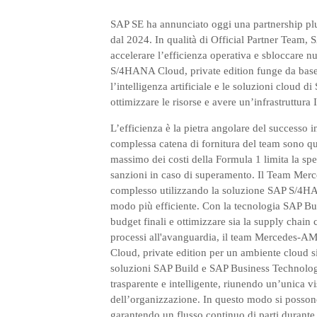
SAP SE ha annunciato oggi una partnership 
dal 2024. In qualità di Official Partner Te
accelerare l’efficienza operativa e sbloccare nu
S/4HANA Cloud, private edition funge da base 
l’intelligenza artificiale e le soluzioni cloud 
ottimizzare le risorse e avere un’infrastruttura 
L’efficienza è la pietra angolare del successo i
complessa catena di fornitura del team sono qui
massimo dei costi della Formula 1 limita la sp
sanzioni in caso di superamento. Il Team Me
complesso utilizzando la soluzione SAP S/4HANA
modo più efficiente. Con la tecnologia SAP Busi
budget finali e ottimizzare sia la supply chain c
processi all'avanguardia, il team Mercedes
Cloud, private edition per un ambiente cloud sic
soluzioni SAP Build e SAP Business Technolog
trasparente e intelligente, riunendo un’unica vi
dell’organizzazione. In questo modo si possono 
garantendo un flusso continuo di parti durante 