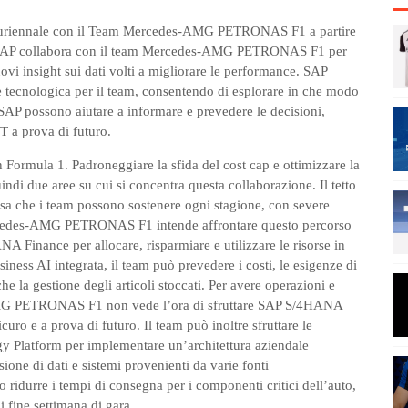
pluriennale con il Team Mercedes-AMG PETRONAS F1 a partire
am, SAP collabora con il team Mercedes-AMG PETRONAS F1 per
ovi insight sui dati volti a migliorare le performance. SAP
tecnologica per il team, consentendo di esplorare in che modo
di SAP possono aiutare a informare e prevedere le decisioni,
IT a prova di futuro.
n Formula 1. Padroneggiare la sfida del cost cap e ottimizzare la
ndi due aree su cui si concentra questa collaborazione. Il tetto
esa che i team possono sostenere ogni stagione, con severe
rcedes-AMG PETRONAS F1 intende affrontare questo percorso
 Finance per allocare, risparmiare e utilizzare le risorse in
ness AI integrata, il team può prevedere i costi, le esigenze di
he la gestione degli articoli stoccati. Per avere operazioni e
-AMG PETRONAS F1 non vede l’ora di sfruttare SAP S/4HANA
uro e a prova di futuro. Il team può inoltre sfruttare le
y Platform per implementare un’architettura aziendale
sione di dati e sistemi provenienti da varie fonti
ridurre i tempi di consegna per i componenti critici dell’auto,
i fine settimana di gara.