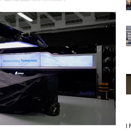
a
,
Team Mercedes-AMG PETRONAS F1
I 