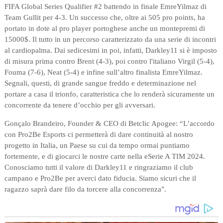
FIFA Global Series Qualifier #2 battendo in finale EmreYilmaz di
Team Gullit per 4-3. Un successo che, oltre ai 505 pro points, ha
portato in dote al pro player portoghese anche un montepremi di
15000$. Il tutto in un percorso caratterizzato da una serie di incontri
al cardiopalma. Dai sedicesimi in poi, infatti, Darkley11 si è imposto
di misura prima contro Brent (4-3), poi contro l'italiano Virgil (5-4),
Fouma (7-6), Neat (5-4) e infine sull’altro finalista EmreYilmaz.
Segnali, questi, di grande sangue freddo e determinazione nel
portare a casa il trionfo, caratteristica che lo renderà sicuramente un
concorrente da tenere d’occhio per gli avversari.
Gonçalo Brandeiro, Founder & CEO di Betclic Apogee: “L’accordo
con Pro2Be Esports ci permetterà di dare continuità al nostro
progetto in Italia, un Paese su cui da tempo ormai puntiamo
fortemente, e di giocarci le nostre carte nella eSerie A TIM 2024.
Conosciamo tutti il valore di Darkley11 e ringraziamo il club
campano e Pro2Be per averci dato fiducia. Siamo sicuri che il
ragazzo saprà dare filo da torcere alla concorrenza".