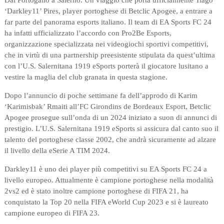
Dal Portogallo a Salerno. Un viaggio che porta ufficialmente Tiago
‘Darkley11’ Pires, player portoghese di Betclic Apogee, a entrare a
far parte del panorama esports italiano. Il team di EA Sports FC 24
ha infatti ufficializzato l’accordo con Pro2Be Esports,
organizzazione specializzata nei videogiochi sportivi competitivi,
che in virtù di una partnership preesistente stipulata da quest’ultima
con l’U.S. Salernitana 1919 eSports porterà il giocatore lusitano a
vestire la maglia del club granata in questa stagione.
Dopo l’annuncio di poche settimane fa dell’approdo di Karim
‘Karimisbak’ Rmaiti all’FC Girondins de Bordeaux Esport, Betclic
Apogee prosegue sull’onda di un 2024 iniziato a suon di annunci di
prestigio. L’U.S. Salernitana 1919 eSports si assicura dal canto suo il
talento del portoghese classe 2002, che andrà sicuramente ad alzare
il livello della eSerie A TIM 2024.
Darkley11 è uno dei player più competitivi su EA Sports FC 24 a
livello europeo. Attualmente è campione portoghese nella modalità
2vs2 ed è stato inoltre campione portoghese di FIFA 21, ha
conquistato la Top 20 nella FIFA eWorld Cup 2023 e si è laureato
campione europeo di FIFA 23.