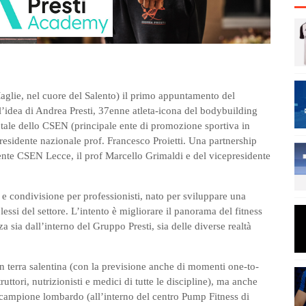
 Maglie, nel cuore del Salento) il primo appuntamento del
’idea di Andrea Presti, 37enne atleta-icona del bodybuilding
tale dello CSEN (principale ente di promozione sportiva in
presidente nazionale prof. Francesco Proietti. Una partnership
idente CSEN Lecce, il prof Marcello Grimaldi e del vicepresidente
 condivisione per professionisti, nato per sviluppare una
si del settore. L’intento è migliorare il panorama del fitness
a sia dall’interno del Gruppo Presti, sia delle diverse realtà
n terra salentina (con la previsione anche di momenti one-to-
uttori, nutrizionisti e medici di tutte le discipline), ma anche
 campione lombardo (all’interno del centro Pump Fitness di