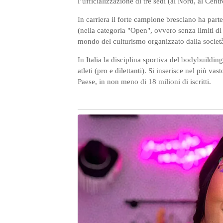
l’ufficializzazione di tre sedi (al Nord, al Centr
In carriera il forte campione bresciano ha part
(nella categoria "Open", ovvero senza limiti di p
mondo del culturismo organizzato dalla societ
In Italia la disciplina sportiva del bodybuildi
atleti (pro e dilettanti). Si inserisce nel più vas
Paese, in non meno di 18 milioni di iscritti.