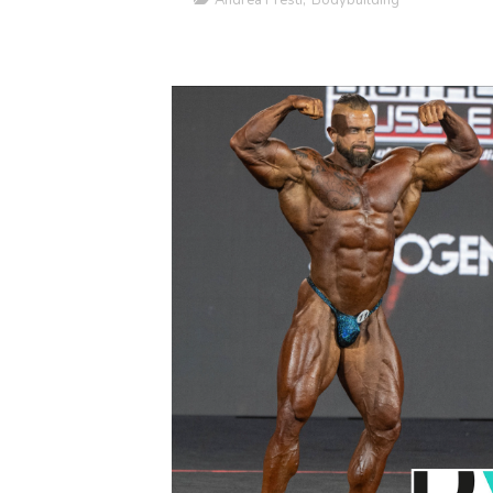
Andrea Presti
,
Bodybuilding