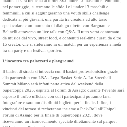
mattinata sarà dedicata ai tornei 3x3 under 13 maschili e femminili;
nel pomeriggio, si terranno le sfide 1v1 under 13 maschili e
femminili, a cui si aggiungeranno una youth skills challenge
dedicata ai più giovani, una partita tra creators ad alto tasso
spettacolare e un momento di dialogo diretto con Bargnani e
Belinelli attraverso un live talk con Q&A. Il tutto verrà contornato
da musica dal vivo, street food, e contenuti real-time curati da oltre
15 creator, che si sfideranno in un match, per un’esperienza a metà
tra un party e un festival sportivo.
L’incontro tra palazzetti e playground
Il basket di strada si intreccia con il basket professionistico grazie
alla partnership con LBA - Lega Basket Serie A. Lo Streetball
Summit Milano sarà infatti parte attiva del weekend della
Supercoppa 2025, ospitata al Forum di Assago: durante l’evento sarà
esposto il trofeo ufficiale con cui i partecipanti potranno farsi
fotografare e saranno distribuiti biglietti per la finale. Infine, i
vincitori del torneo si recheranno insieme a Pick-Roll all’Unipol
Forum di Assago per la finale di Supercoppa 2025, dove
riceveranno un riconoscimento speciale direttamente sul parquet