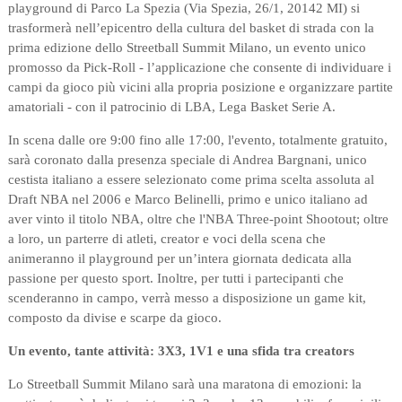
playground di Parco La Spezia (Via Spezia, 26/1, 20142 MI) si
trasformerà nell’epicentro della cultura del basket di strada con la
prima edizione dello Streetball Summit Milano, un evento unico
promosso da Pick-Roll - l’applicazione che consente di individuare i
campi da gioco più vicini alla propria posizione e organizzare partite
amatoriali - con il patrocinio di LBA, Lega Basket Serie A.
In scena dalle ore 9:00 fino alle 17:00, l'evento, totalmente gratuito,
sarà coronato dalla presenza speciale di Andrea Bargnani, unico
cestista italiano a essere selezionato come prima scelta assoluta al
Draft NBA nel 2006 e Marco Belinelli, primo e unico italiano ad
aver vinto il titolo NBA, oltre che l'NBA Three-point Shootout; oltre
a loro, un parterre di atleti, creator e voci della scena che
animeranno il playground per un’intera giornata dedicata alla
passione per questo sport. Inoltre, per tutti i partecipanti che
scenderanno in campo, verrà messo a disposizione un game kit,
composto da divise e scarpe da gioco.
Un evento, tante attività: 3X3, 1V1 e una sfida tra creators
Lo Streetball Summit Milano sarà una maratona di emozioni: la