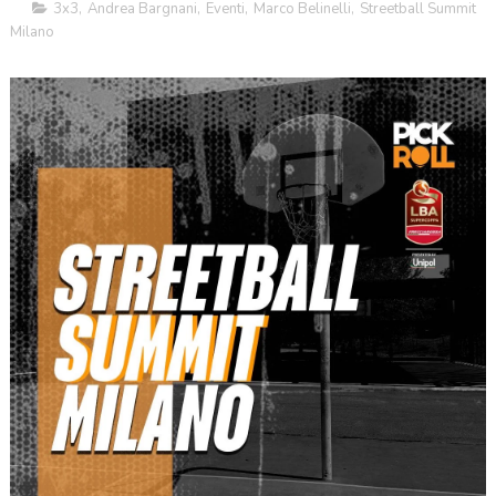
3x3
,
Andrea Bargnani
,
Eventi
,
Marco Belinelli
,
Streetball Summit
Milano