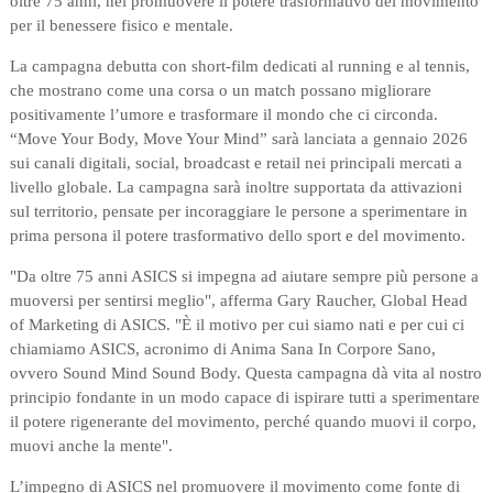
oltre 75 anni, nel promuovere il potere trasformativo del movimento
per il benessere fisico e mentale.
La campagna debutta con short-film dedicati al running e al tennis,
che mostrano come una corsa o un match possano migliorare
positivamente l’umore e trasformare il mondo che ci circonda.
“Move Your Body, Move Your Mind” sarà lanciata a gennaio 2026
sui canali digitali, social, broadcast e retail nei principali mercati a
livello globale. La campagna sarà inoltre supportata da attivazioni
sul territorio, pensate per incoraggiare le persone a sperimentare in
prima persona il potere trasformativo dello sport e del movimento.
"Da oltre 75 anni ASICS si impegna ad aiutare sempre più persone a
muoversi per sentirsi meglio", afferma Gary Raucher, Global Head
of Marketing di ASICS. "È il motivo per cui siamo nati e per cui ci
chiamiamo ASICS, acronimo di Anima Sana In Corpore Sano,
ovvero Sound Mind Sound Body. Questa campagna dà vita al nostro
principio fondante in un modo capace di ispirare tutti a sperimentare
il potere rigenerante del movimento, perché quando muovi il corpo,
muovi anche la mente".
L’impegno di ASICS nel promuovere il movimento come fonte di