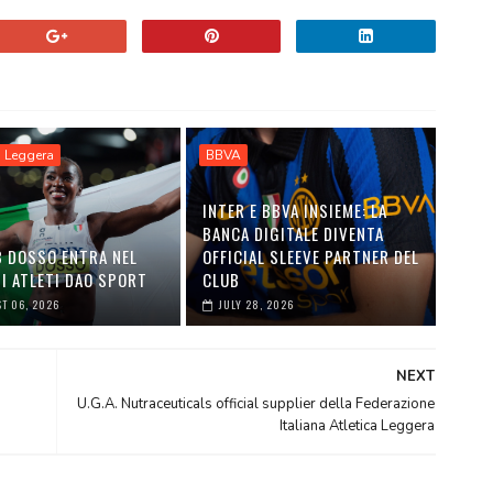
a Leggera
BBVA
INTER E BBVA INSIEME: LA
BANCA DIGITALE DIVENTA
B DOSSO ENTRA NEL
OFFICIAL SLEEVE PARTNER DEL
I ATLETI DAO SPORT
CLUB
T 06, 2026
JULY 28, 2026
NEXT
U.G.A. Nutraceuticals official supplier della Federazione
Italiana Atletica Leggera