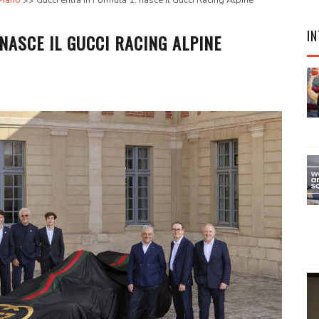
Piano
Gucci entra in Formula 1: nasce il Gucci Racing Alpine
IN
NASCE IL GUCCI RACING ALPINE