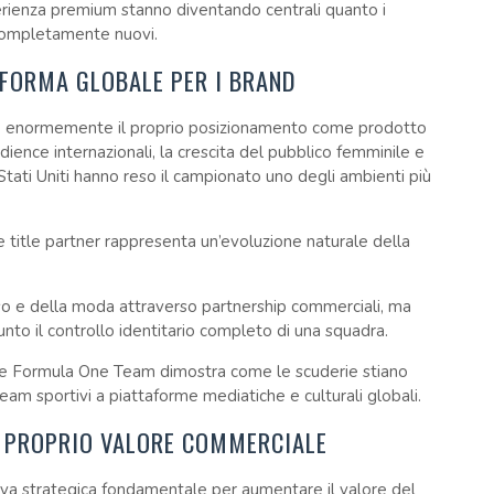
perienza premium stanno diventando centrali quanto i
i completamente nuovi.
FORMA GLOBALE PER I BRAND
ato enormemente il proprio posizionamento come prodotto
ence internazionali, la crescita del pubblico femminile e
tati Uniti hanno reso il campionato uno degli ambienti più
e title partner rappresenta un’evoluzione naturale della
sso e della moda attraverso partnership commerciali, ma
nto il controllo identitario completo di una squadra.
ine Formula One Team dimostra come le scuderie stiano
m sportivi a piattaforme mediatiche e culturali globali.
L PROPRIO VALORE COMMERCIALE
eva strategica fondamentale per aumentare il valore del