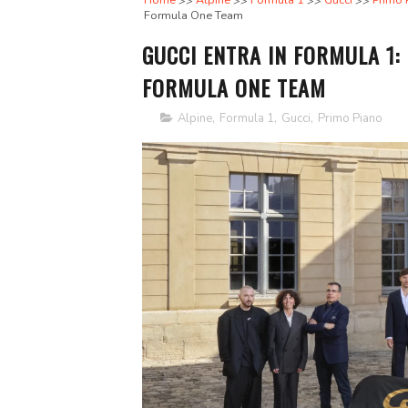
Home
Alpine
Formula 1
Gucci
Primo 
Formula One Team
GUCCI ENTRA IN FORMULA 1: 
FORMULA ONE TEAM
Alpine
,
Formula 1
,
Gucci
,
Primo Piano