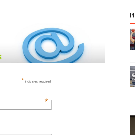
IN
*
indicates required
*