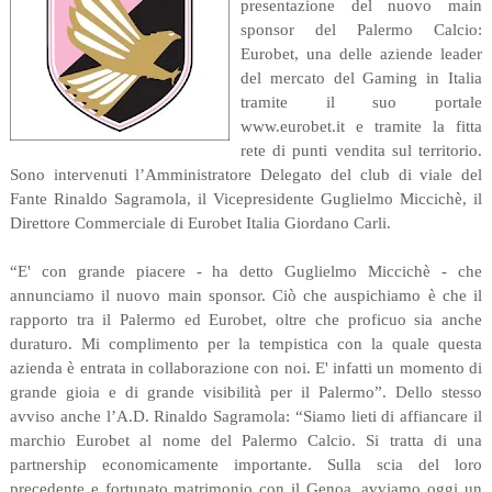
presentazione del nuovo main
sponsor del Palermo Calcio:
Eurobet, una delle aziende leader
del mercato del Gaming in Italia
tramite il suo portale
www.eurobet.it e tramite la fitta
rete di punti vendita sul territorio.
Sono intervenuti l’Amministratore Delegato del club di viale del
Fante Rinaldo Sagramola, il Vicepresidente Guglielmo Miccichè, il
Direttore Commerciale di Eurobet Italia Giordano Carli.
“E' con grande piacere - ha detto Guglielmo Miccichè - che
annunciamo il nuovo main sponsor. Ciò che auspichiamo è che il
rapporto tra il Palermo ed Eurobet, oltre che proficuo sia anche
duraturo. Mi complimento per la tempistica con la quale questa
azienda è entrata in collaborazione con noi. E' infatti un momento di
grande gioia e di grande visibilità per il Palermo”. Dello stesso
avviso anche l’A.D. Rinaldo Sagramola: “Siamo lieti di affiancare il
marchio Eurobet al nome del Palermo Calcio. Si tratta di una
partnership economicamente importante. Sulla scia del loro
precedente e fortunato matrimonio con il Genoa, avviamo oggi un