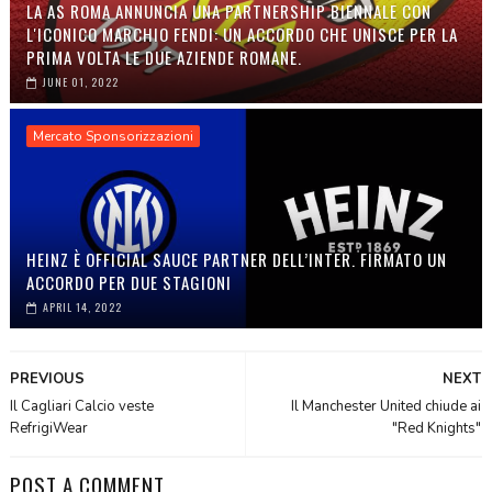
LA AS ROMA ANNUNCIA UNA PARTNERSHIP BIENNALE CON
L'ICONICO MARCHIO FENDI: UN ACCORDO CHE UNISCE PER LA
PRIMA VOLTA LE DUE AZIENDE ROMANE.
JUNE 01, 2022
Mercato Sponsorizzazioni
HEINZ È OFFICIAL SAUCE PARTNER DELL’INTER. FIRMATO UN
ACCORDO PER DUE STAGIONI
APRIL 14, 2022
PREVIOUS
NEXT
Il Cagliari Calcio veste
Il Manchester United chiude ai
RefrigiWear
"Red Knights"
POST A COMMENT