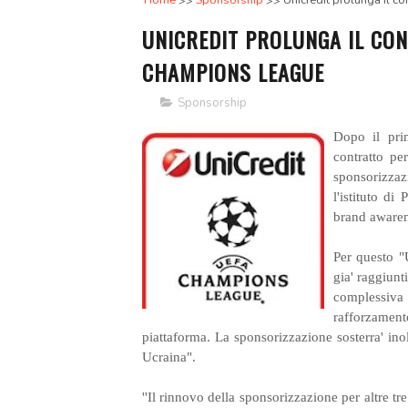
Home
Sponsorship
Unicredit prolunga il c
UNICREDIT PROLUNGA IL CON
CHAMPIONS LEAGUE
Sponsorship
Dopo il pri
contratto p
sponsorizza
l'istituto di
brand awaren
Per questo "U
gia' raggiunti
complessiva
rafforzamento
piattaforma. La sponsorizzazione sosterra' ino
Ucraina".
''Il rinnovo della sponsorizzazione per altre t