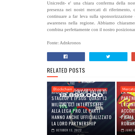
Unicredit- e' una chiara conferma della no
presenza nei nostri mercati di riferimento, c
continuare a far leva sulla sponsorizzazion
awareness nella regione. Abbiamo chiaramen
combina perfettamente con il nostro posiziona
Fonte: Adnkronos
RELATED POSTS
Blockchain
Mercat
RICERCA SPONSOR VALUE DI
LA AS
STAGEUP E IPSOS: QUASI 13
PARTN
MILIONI GLI INTERESSATI
L'ICON
ALLA LEGA PRO. LE PARTI
ACCOR
HANNO ANCHE UFFICIALIZZATO
PRIMA 
LA LORO PARTNERSHIP
ROMAN
OCTOBER 13, 2022
JUNE 