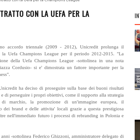
ontratto con la Uefa per la Champions League
TRATTO CON LA UEFA PER LA
IN
mo accordo triennale (2009 - 2012), Unicredit prolunga il
er la Uefa Champions League per il periodo 2012-2015. "La
zione della Uefa Champions League -sottolinea in una nota
 Piazza Cordusio- si e' dimostrata un fattore importante per la
ess".
nicredit ha deciso di proseguire sulla base dei buoni risultati
 e di perseguire i propri obiettivi, come il supporto alla strategia
 di marchio, la promozione di un'immagine europea, il
 dei brand e delle attivita' locali grazie a questa prestigiosa
ltre nell'immediato futuro i processi di rebranding in Polonia e
re anni -sottolinea Federico Ghizzoni, amministratore delegato di