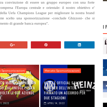
stra convinzione di essere un gruppo europeo con una forte
ompresa l'Europa centrale e orientale: il nostro obiettivo e'
e della Uefa Champions League per migliorare la nostra brand
te scelto una sponsorizzazione -conclude Ghizzoni- che si
mento di grande banca europea''.
I 
o Sponsorizzazioni
Mercato Sponsorizzazioni
 ROMA ANNUNCIA UNA
ERSHIP BIENNALE CON
ICO MARCHIO FENDI: UN
HEINZ È OFFICIAL SAUCE
DO CHE UNISCE PER LA
PARTNER DELL’INTER.
VOLTA LE DUE AZIENDE
FIRMATO UN ACCORDO PER
E.
DUE STAGIONI
01, 2022
APRIL 14, 2022