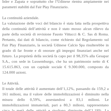
Inler e Zapata e soprattutto che l’Udinese rientra ampiamente nei
parametri stabiliti dal Fair Play Finanziario.
La continuità aziendale.
La valutazione delle voci del bilancio è stata fatta nella prospettiva
della continuità dell’attività e non è stato mosso alcun rilievo da
parte della società di revisione Fausto Vittucci & C. Sas di Roma.
Pertanto, dai dati di bilancio, come richiesto dal Regolamento sul
Fair Play Finanziario, la società Udinese Calcio Spa risulterebbe in
grado di far fronte e di onorare gli impegni finanziari anche nel
futuro. La proprietà della società fa capo per il 98,35% alla Gesapar
S.A., con sede in Lussemburgo, che ha un patrimonio netto di €
15.615.863, con un capitale sociale € 9.300.000, composto da
124.000 azioni.
Le Attività.
Il totale delle attività è aumentato dell’1,12%, passando da 159,2 a
161 milioni, ma il valore delle immobilizzazioni è diminuito nella
misura dello 0,59%, assestandosi a 83,1 milioni. Le
immobilizzazioni immateriali, pari a 80,3 milioni, rappresentano
circa la metà delle attività e risultano diminuite dell’1,19%. La