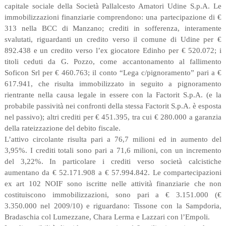
capitale sociale della Società Pallalcesto Amatori Udine S.p.A. Le
immobilizzazioni finanziarie comprendono: una partecipazione di €
313 nella BCC di Manzano; crediti in sofferenza, interamente
svalutati, riguardanti un credito verso il comune di Udine per €
892.438 e un credito verso l’ex giocatore Edinho per € 520.072; i
titoli ceduti da G. Pozzo, come accantonamento al fallimento
Soficon Srl per € 460.763; il conto “Lega c/pignoramento” pari a €
617.941, che risulta immobilizzato in seguito a pignoramento
rientrante nella causa legale in essere con la Factorit S.p.A. (e la
probabile passività nei confronti della stessa Factorit S.p.A. è esposta
nel passivo); altri crediti per € 451.395, tra cui € 280.000 a garanzia
della rateizzazione del debito fiscale.
L’attivo circolante risulta pari a 76,7 milioni ed in aumento del
3,95%. I crediti totali sono pari a 71,6 milioni, con un incremento
del 3,22%. In particolare i crediti verso società calcistiche
aumentano da € 52.171.908 a € 57.994.842. Le compartecipazioni
ex art 102 NOIF sono iscritte nelle attività finanziarie che non
costituiscono immobilizzazioni, sono pari a € 3.151.000 (€
3.350.000 nel 2009/10) e riguardano: Tissone con la Sampdoria,
Bradaschia col Lumezzane, Chara Lerma e Lazzari con l’Empoli.