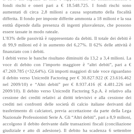
fondi rischi e oneri pari a € 18.548.725. I fondi rischi sono
aumentati di circa 2,8 milioni a causa soprattutto della fiscalità
differita. Il fondo per imposte differite ammonta a 18 milioni e la sua
entità dipende dalla presenza di ingenti plusvalenze, che possono
essere tassate in modo rateale.
L’83% delle passività è rappresentato da debiti. Il totale dei debiti è
di 99,9 milioni ed è in aumento del 6,27%. Il 62% delle attività è
finanziato con i debiti.
I debiti verso le banche risultano diminuiti da 13,2 a 3,4 milioni. La
voce di debito con l’importo maggiore è “altri debiti”, pari a €
47.269.785 (+32,64%). Gli importi maggiori di tale voce riguardano
il debito verso Unicredit Factoring per € 30.827.922 (€ 23.616.462
nel 2009/10) e “Altri debiti” per € 8.937.416 (€ 4.481.226 nel
2009/10). Il debito verso Unicredit Factoring S.p.A. è relativo alla
cessione dei crediti relativi ai diritti televisivi e alla cessione dei
crediti nei confronti delle società di calcio italiane derivanti dal
trasferimento di calciatori, previa accettazione da parte della Lega
Nazionale Professionisti Serie A. Gli “Altri debiti”, pari a 8,9 milioni,
accolgono il debito derivante dalle transazioni fiscali (conciliazione
giudiziale e atto di adesione). Il debito ha scadenza 6 settembre