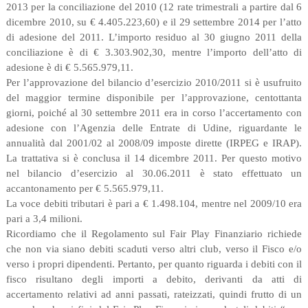
2013 per la conciliazione del 2010 (12 rate trimestrali a partire dal 6
dicembre 2010, su € 4.405.223,60) e il 29 settembre 2014 per l’atto
di adesione del 2011. L’importo residuo al 30 giugno 2011 della
conciliazione è di € 3.303.902,30, mentre l’importo dell’atto di
adesione è di € 5.565.979,11.
Per l’approvazione del bilancio d’esercizio 2010/2011 si è usufruito
del maggior termine disponibile per l’approvazione, centottanta
giorni, poiché al 30 settembre 2011 era in corso l’accertamento con
adesione con l’Agenzia delle Entrate di Udine, riguardante le
annualità dal 2001/02 al 2008/09 imposte dirette (IRPEG e IRAP).
La trattativa si è conclusa il 14 dicembre 2011. Per questo motivo
nel bilancio d’esercizio al 30.06.2011 è stato effettuato un
accantonamento per € 5.565.979,11.
La voce debiti tributari è pari a € 1.498.104, mentre nel 2009/10 era
pari a 3,4 milioni.
Ricordiamo che il Regolamento sul Fair Play Finanziario richiede
che non via siano debiti scaduti verso altri club, verso il Fisco e/o
verso i propri dipendenti. Pertanto, per quanto riguarda i debiti con il
fisco risultano degli importi a debito, derivanti da atti di
accertamento relativi ad anni passati, rateizzati, quindi frutto di un