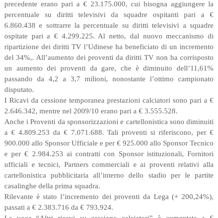
precedente erano pari a € 23.175.000, cui bisogna aggiungere la
percentuale su diritti televisivi da squadre ospitanti pari a €
6.860.438 e sottrarre la percentuale su diritti televisivi a squadre
ospitate pari a € 4.299.225. Al netto, dal nuovo meccanismo di
ripartizione dei diritti TV l’Udinese ha beneficiato di un incremento
del 34%,. All’aumento dei proventi da diritti TV non ha corrisposto
un aumento dei proventi da gare, che è diminuito dell’11,61%
passando da 4,2 a 3,7 milioni, nonostante l’ottimo campionato
disputato.
I Ricavi da cessione temporanea prestazioni calciatori sono pari a €
2.646.342, mentre nel 2009/10 erano pari a € 3.555.528.
Anche i Proventi da sponsorizzazioni e cartellonistica sono diminuiti
a € 4.809.253 da € 7.071.688. Tali proventi si riferiscono, per €
900.000 allo Sponsor Ufficiale e per € 925.000 allo Sponsor Tecnico
e per € 2.984.253 ai contratti con Sponsor istituzionali, Fornitori
ufficiali e tecnici, Partners commerciali e ai proventi relativi alla
cartellonistica pubblicitaria all’interno dello stadio per le partite
casalinghe della prima squadra.
Rilevante è stato l’incremento dei proventi da Lega (+ 200,24%),
passati a € 2.383.716 da € 793.924.