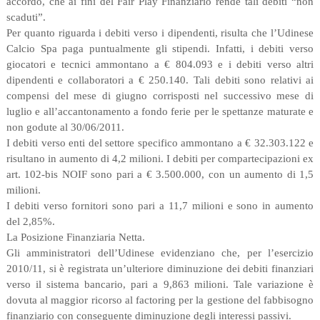
accordo, che ai fini del Fair Play Finanziario rende tali debiti “non
scaduti”.
Per quanto riguarda i debiti verso i dipendenti, risulta che l’Udinese
Calcio Spa paga puntualmente gli stipendi. Infatti, i debiti verso
giocatori e tecnici ammontano a € 804.093 e i debiti verso altri
dipendenti e collaboratori a € 250.140. Tali debiti sono relativi ai
compensi del mese di giugno corrisposti nel successivo mese di
luglio e all’accantonamento a fondo ferie per le spettanze maturate e
non godute al 30/06/2011.
I debiti verso enti del settore specifico ammontano a € 32.303.122 e
risultano in aumento di 4,2 milioni. I debiti per compartecipazioni ex
art. 102-bis NOIF sono pari a € 3.500.000, con un aumento di 1,5
milioni.
I debiti verso fornitori sono pari a 11,7 milioni e sono in aumento
del 2,85%.
La Posizione Finanziaria Netta.
Gli amministratori dell’Udinese evidenziano che, per l’esercizio
2010/11, si è registrata un’ulteriore diminuzione dei debiti finanziari
verso il sistema bancario, pari a 9,863 milioni. Tale variazione è
dovuta al maggior ricorso al factoring per la gestione del fabbisogno
finanziario con conseguente diminuzione degli interessi passivi.