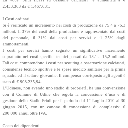
La voce “Altri ricavi su cessione calciatori” è aumentata a €
2.433.363 da € 1.467.631.
I Costi ordinari.
Si è verificato un incremento nei costi di produzione da 75,4 a 76,3
milioni. Il 37% dei costi della produzione è rappresentato dai costi
del personale, il 31% dai costi per servizi e il 25% dagli
ammortamenti.
I costi per servizi hanno segnato un significativo incremento
soprattutto nei costi specifici tecnici passati da 13,1 a 15,2 milioni.
Tali costi comprendono i costi per scouting e osservazione calciatori,
consulenze tecnico sportive e le spese medico sanitarie per la prima
squadra ed il settore giovanile. Il compenso corrisposto agli agenti è
stato di € 908.235,94.
L’Udinese, non avendo uno stadio di proprietà, ha una convenzione
con il Comune di Udine che regola la concessione d’uso e di
gestione dello Stadio Friuli per il periodo dal 1° Luglio 2010 al 30
giugno 2015, con un canone di concessione di complessivi €
200.000 annui oltre IVA.
Costo dei dipendenti.