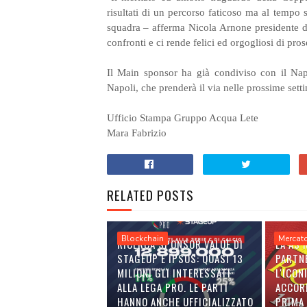
risultati di un percorso faticoso ma al tempo s
squadra – afferma Nicola Arnone presidente de
confronti e ci rende felici ed orgogliosi di pro
Il Main sponsor ha già condiviso con il Napol
Napoli, che prenderà il via nelle prossime sett
Ufficio Stampa Gruppo Acqua Lete
Mara Fabrizio
RELATED POSTS
Blockchain
Mercat
RICERCA SPONSOR VALUE DI
LA AS
STAGEUP E IPSOS: QUASI 13
PARTN
MILIONI GLI INTERESSATI
L'ICON
ALLA LEGA PRO. LE PARTI
ACCOR
HANNO ANCHE UFFICIALIZZATO
PRIMA 