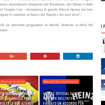
tesso straordinario intrapreso dal Presidente, dal Mister e dalla
l Gruppo Lete - ricompensa la grande fiducia riposta nei loro
seguire il cammino al fianco del Napoli e dei suoi tifosi".
i un articolato programma di attività, dedicato ai tifosi del
I 
imane.
o Sponsorizzazioni
Mercato Sponsorizzazioni
 ROMA ANNUNCIA UNA
ERSHIP BIENNALE CON
ICO MARCHIO FENDI: UN
HEINZ È OFFICIAL SAUCE
DO CHE UNISCE PER LA
PARTNER DELL’INTER.
VOLTA LE DUE AZIENDE
FIRMATO UN ACCORDO PER