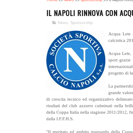
Home
News
Sponsorship
Il Napoli rinn
IL NAPOLI RINNOVA CON ACQ
News
,
Sponsorship
Acqua Lete s
calcistica 20
Acqua Lete, 
sport grazie 
internazional
progetto di l
La partnershi
grande valore
di crescita tecnico ed organizzativo delineat
risultati del club azzurro culminati nella br
della Coppa Italia nella stagione 2011/2012, fin
dalla I.F.F.H.S.
"Il meritato ed ambito traguardo della Coppa