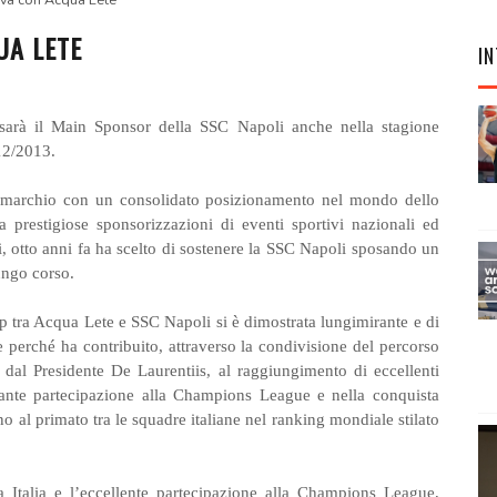
ova con Acqua Lete
UA LETE
IN
arà il Main Sponsor della SSC Napoli anche nella stagione
12/2013.
marchio con un consolidato posizionamento nel mondo dello
a prestigiose sponsorizzazioni di eventi sportivi nazionali ed
i, otto anni fa ha scelto di sostenere la SSC Napoli sposando un
ungo corso.
p tra Acqua Lete e SSC Napoli si è dimostrata lungimirante e di
 perché ha contribuito, attraverso la condivisione del percorso
o dal Presidente De Laurentiis, al raggiungimento di eccellenti
illante partecipazione alla Champions League e nella conquista
o al primato tra le squadre italiane nel ranking mondiale stilato
 Italia e l’eccellente partecipazione alla Champions League,