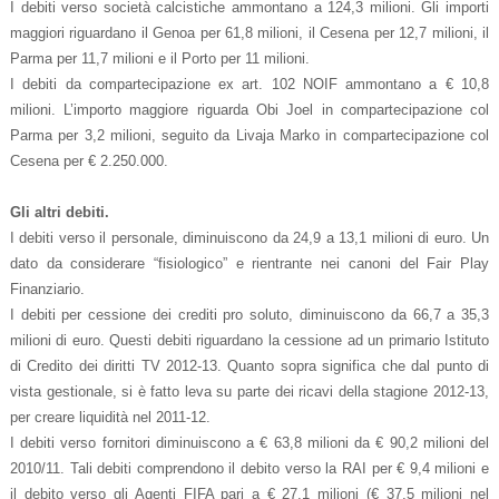
I debiti verso società calcistiche ammontano a 124,3 milioni. Gli importi
maggiori riguardano il Genoa per 61,8 milioni, il Cesena per 12,7 milioni, il
Parma per 11,7 milioni e il Porto per 11 milioni.
I debiti da compartecipazione ex art. 102 NOIF ammontano a € 10,8
milioni. L’importo maggiore riguarda Obi Joel in compartecipazione col
Parma per 3,2 milioni, seguito da Livaja Marko in compartecipazione col
Cesena per € 2.250.000.
Gli altri debiti.
I debiti verso il personale, diminuiscono da 24,9 a 13,1 milioni di euro. Un
dato da considerare “fisiologico” e rientrante nei canoni del Fair Play
Finanziario.
I debiti per cessione dei crediti pro soluto, diminuiscono da 66,7 a 35,3
milioni di euro. Questi debiti riguardano la cessione ad un primario Istituto
di Credito dei diritti TV 2012-13. Quanto sopra significa che dal punto di
vista gestionale, si è fatto leva su parte dei ricavi della stagione 2012-13,
per creare liquidità nel 2011-12.
I debiti verso fornitori diminuiscono a € 63,8 milioni da € 90,2 milioni del
2010/11. Tali debiti comprendono il debito verso la RAI per € 9,4 milioni e
il debito verso gli Agenti FIFA pari a € 27,1 milioni (€ 37,5 milioni nel