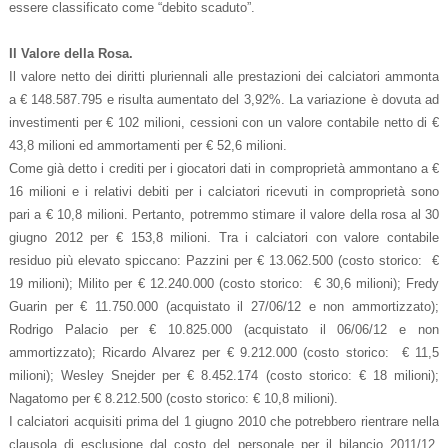
essere classificato come “debito scaduto”.
Il Valore della Rosa.
Il valore netto dei diritti pluriennali alle prestazioni dei calciatori ammonta
a € 148.587.795 e risulta aumentato del 3,92%. La variazione è dovuta ad
investimenti per € 102 milioni, cessioni con un valore contabile netto di €
43,8 milioni ed ammortamenti per € 52,6 milioni.
Come già detto i crediti per i giocatori dati in comproprietà ammontano a €
16 milioni e i relativi debiti per i calciatori ricevuti in comproprietà sono
pari a € 10,8 milioni. Pertanto, potremmo stimare il valore della rosa al 30
giugno 2012 per € 153,8 milioni. Tra i calciatori con valore contabile
residuo più elevato spiccano: Pazzini per € 13.062.500 (costo storico: €
19 milioni); Milito per € 12.240.000 (costo storico: € 30,6 milioni); Fredy
Guarin per € 11.750.000 (acquistato il 27/06/12 e non ammortizzato);
Rodrigo Palacio per € 10.825.000 (acquistato il 06/06/12 e non
ammortizzato); Ricardo Alvarez per € 9.212.000 (costo storico: € 11,5
milioni); Wesley Snejder per € 8.452.174 (costo storico: € 18 milioni);
Nagatomo per € 8.212.500 (costo storico: € 10,8 milioni).
I calciatori acquisiti prima del 1 giugno 2010 che potrebbero rientrare nella
clausola di esclusione dal costo del personale per il bilancio 2011/12,