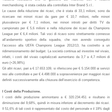
merchandising, è stata ceduta alla controllata Inter Brand S.r.l..
Le cause della riduzione dei ricavi, che è stata di 33,1 milioni, sono da
ricercare nei minori ricavi da gare per € 10,7 milioni, nelle minori
plusvalenze per € 7,1 milioni, nei minori introiti per diritti TV da
campionato per € 5,6 milioni e nella riduzione dei ricavi da Champions
League per € 6,4 milioni. Tali voci di ricavo sono strettamente connesse
all’andamento sportivo della squadra, che non avendo conseguito
l’accesso alla UEFA Champions League 2012/13, ha costretto a un
ridimensionamento del budget. La società continua ad investire nel vivaio,
infatti, i costi del vivaio capitalizzati aumentano da 3,7 a 4,7 milioni di
euro (+26,98%).
Gli altri ricavi, pari a € 17.653.109, si riferiscono per € 5.154.000 ai servizi
resi alle controllate e per € 4.498.000 a sopravvenienze per maggiori ricavi
definiti successivamente alla chiusura dell’esercizio di competenza.
I Costi della Produzione.
I costi delle produzione ammontano a € 320.234.451 e risultano in
diminuzione del 9,68%, quindi in misura inferiore al decremento dei ricavi.
Il 51,6% di tali costi è rappresentato dal costo del personale e il 19% dagli