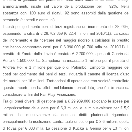
ammortamenti, incide sul valore della produzione per il 92%. Nella
sostanza ogni 100 euro di ricavi, 92 sono assorbiti dalla gestione del
personale (stipendi e cartellini).
I costi per godimento beni di terzi registrano un incremento del 28,26%,
esponendo la cifra di € 28.762.869 (€ 22,4 milioni nel 2010/11). La causa
dell’incremento è da ricercare nel maggior ricorso a calciatori in prestito
che hanno comportato costi per € 6.390.000 (€ 700 mila nel 2010/11). Il
prestito di Zarate dalla Lazio è costato € 2.700.000, quello di Guarin dal
Porto € 1.500.000. La Sampdoria ha incassato 1 milione per il prestito di
Andrea Poli e 1 milione per quello di Palombo. L’importo maggiore dei
costi per godimento dei beni di terzi, riguarda il canone di licenza d’uso
dei marchi per 16 milioni. Trattandosi di operazione con società controllata
questo importo non ha effetti nel bilancio consolidato, che è il bilancio da
considerare ai fini del Fair Play Finanziario.
Tra gli oneri diversi di gestione pari a € 29.939.000 spiccano le spese per
l’organizzazione delle gare per € 6,3 milioni e le minusvalenze per € 5,9
milioni. Le minusvalenze da cessioni diritti pluriennali riguardano
principalmente la risoluzione contrattuale di Lucio per € 2,6 milioni, quella
di Rivas per € 833 mila. La cessione di Kucka al Genoa per € 13 milioni