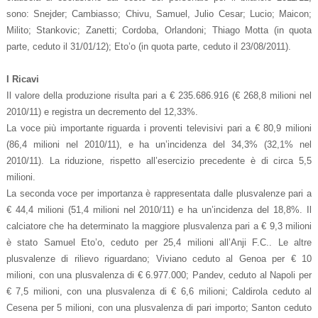
sono: Snejder; Cambiasso; Chivu, Samuel, Julio Cesar; Lucio; Maicon;
Milito; Stankovic; Zanetti; Cordoba, Orlandoni; Thiago Motta (in quota
parte, ceduto il 31/01/12); Eto’o (in quota parte, ceduto il 23/08/2011).
I Ricavi
Il valore della produzione risulta pari a € 235.686.916 (€ 268,8 milioni nel
2010/11) e registra un decremento del 12,33%.
La voce più importante riguarda i proventi televisivi pari a € 80,9 milioni
(86,4 milioni nel 2010/11), e ha un’incidenza del 34,3% (32,1% nel
2010/11). La riduzione, rispetto all’esercizio precedente è di circa 5,5
milioni.
La seconda voce per importanza è rappresentata dalle plusvalenze pari a
€ 44,4 milioni (51,4 milioni nel 2010/11) e ha un’incidenza del 18,8%. Il
calciatore che ha determinato la maggiore plusvalenza pari a € 9,3 milioni
è stato Samuel Eto’o, ceduto per 25,4 milioni all’Anji F.C.. Le altre
plusvalenze di rilievo riguardano; Viviano ceduto al Genoa per € 10
milioni, con una plusvalenza di € 6.977.000; Pandev, ceduto al Napoli per
€ 7,5 milioni, con una plusvalenza di € 6,6 milioni; Caldirola ceduto al
Cesena per 5 milioni, con una plusvalenza di pari importo; Santon ceduto