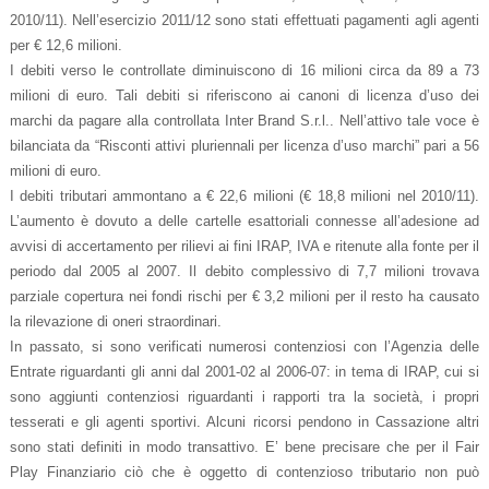
2010/11). Nell’esercizio 2011/12 sono stati effettuati pagamenti agli agenti
per € 12,6 milioni.
I debiti verso le controllate diminuiscono di 16 milioni circa da 89 a 73
milioni di euro. Tali debiti si riferiscono ai canoni di licenza d’uso dei
marchi da pagare alla controllata Inter Brand S.r.l.. Nell’attivo tale voce è
bilanciata da “Risconti attivi pluriennali per licenza d’uso marchi” pari a 56
milioni di euro.
I debiti tributari ammontano a € 22,6 milioni (€ 18,8 milioni nel 2010/11).
L’aumento è dovuto a delle cartelle esattoriali connesse all’adesione ad
avvisi di accertamento per rilievi ai fini IRAP, IVA e ritenute alla fonte per il
periodo dal 2005 al 2007. Il debito complessivo di 7,7 milioni trovava
parziale copertura nei fondi rischi per € 3,2 milioni per il resto ha causato
la rilevazione di oneri straordinari.
In passato, si sono verificati numerosi contenziosi con l’Agenzia delle
Entrate riguardanti gli anni dal 2001-02 al 2006-07: in tema di IRAP, cui si
sono aggiunti contenziosi riguardanti i rapporti tra la società, i propri
tesserati e gli agenti sportivi. Alcuni ricorsi pendono in Cassazione altri
sono stati definiti in modo transattivo. E’ bene precisare che per il Fair
Play Finanziario ciò che è oggetto di contenzioso tributario non può