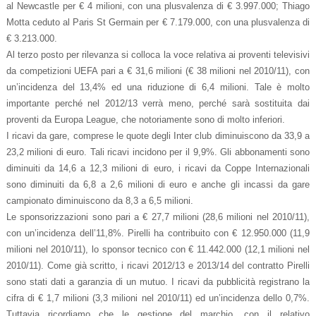
al Newcastle per € 4 milioni, con una plusvalenza di € 3.997.000; Thiago
Motta ceduto al Paris St Germain per € 7.179.000, con una plusvalenza di
€ 3.213.000.
Al terzo posto per rilevanza si colloca la voce relativa ai proventi televisivi
da competizioni UEFA pari a € 31,6 milioni (€ 38 milioni nel 2010/11), con
un’incidenza del 13,4% ed una riduzione di 6,4 milioni. Tale è molto
importante perché nel 2012/13 verrà meno, perché sarà sostituita dai
proventi da Europa League, che notoriamente sono di molto inferiori.
I ricavi da gare, comprese le quote degli Inter club diminuiscono da 33,9 a
23,2 milioni di euro. Tali ricavi incidono per il 9,9%. Gli abbonamenti sono
diminuiti da 14,6 a 12,3 milioni di euro, i ricavi da Coppe Internazionali
sono diminuiti da 6,8 a 2,6 milioni di euro e anche gli incassi da gare
campionato diminuiscono da 8,3 a 6,5 milioni.
Le sponsorizzazioni sono pari a € 27,7 milioni (28,6 milioni nel 2010/11),
con un’incidenza dell’11,8%. Pirelli ha contribuito con € 12.950.000 (11,9
milioni nel 2010/11), lo sponsor tecnico con € 11.442.000 (12,1 milioni nel
2010/11). Come già scritto, i ricavi 2012/13 e 2013/14 del contratto Pirelli
sono stati dati a garanzia di un mutuo. I ricavi da pubblicità registrano la
cifra di € 1,7 milioni (3,3 milioni nel 2010/11) ed un’incidenza dello 0,7%.
Tuttavia ricordiamo che le gestione del marchio, con il relativo