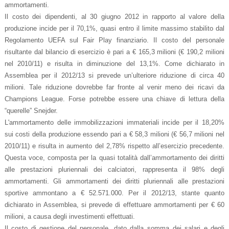
ammortamenti.
Il costo dei dipendenti, al 30 giugno 2012 in rapporto al valore della
produzione incide per il 70,1%, quasi entro il limite massimo stabilito dal
Regolamento UEFA sul Fair Play finanziario. Il costo del personale
risultante dal bilancio di esercizio è pari a € 165,3 milioni (€ 190,2 milioni
nel 2010/11) e risulta in diminuzione del 13,1%. Come dichiarato in
Assemblea per il 2012/13 si prevede un’ulteriore riduzione di circa 40
milioni. Tale riduzione dovrebbe far fronte al venir meno dei ricavi da
Champions League. Forse potrebbe essere una chiave di lettura della
“querelle” Snejder.
L'ammortamento delle immobilizzazioni immateriali incide per il 18,20%
sui costi della produzione essendo pari a € 58,3 milioni (€ 56,7 milioni nel
2010/11) e risulta in aumento del 2,78% rispetto all’esercizio precedente.
Questa voce, composta per la quasi totalità dall’ammortamento dei diritti
alle prestazioni pluriennali dei calciatori, rappresenta il 98% degli
ammortamenti. Gli ammortamenti dei diritti pluriennali alle prestazioni
sportive ammontano a € 52.571.000. Per il 2012/13, stante quanto
dichiarato in Assemblea, si prevede di effettuare ammortamenti per € 60
milioni, a causa degli investimenti effettuati.
Il costo di gestione del personale, dato dalla somma dei salari e degli