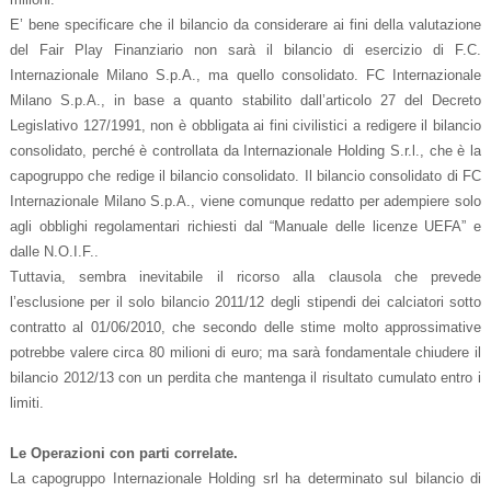
E’ bene specificare che il bilancio da considerare ai fini della valutazione
del Fair Play Finanziario non sarà il bilancio di esercizio di F.C.
Internazionale Milano S.p.A., ma quello consolidato. FC Internazionale
Milano S.p.A., in base a quanto stabilito dall’articolo 27 del Decreto
Legislativo 127/1991, non è obbligata ai fini civilistici a redigere il bilancio
consolidato, perché è controllata da Internazionale Holding S.r.l., che è la
capogruppo che redige il bilancio consolidato. Il bilancio consolidato di FC
Internazionale Milano S.p.A., viene comunque redatto per adempiere solo
agli obblighi regolamentari richiesti dal “Manuale delle licenze UEFA” e
dalle N.O.I.F..
Tuttavia, sembra inevitabile il ricorso alla clausola che prevede
l’esclusione per il solo bilancio 2011/12 degli stipendi dei calciatori sotto
contratto al 01/06/2010, che secondo delle stime molto approssimative
potrebbe valere circa 80 milioni di euro; ma sarà fondamentale chiudere il
bilancio 2012/13 con un perdita che mantenga il risultato cumulato entro i
limiti.
Le Operazioni con parti correlate.
La capogruppo Internazionale Holding srl ha determinato sul bilancio di