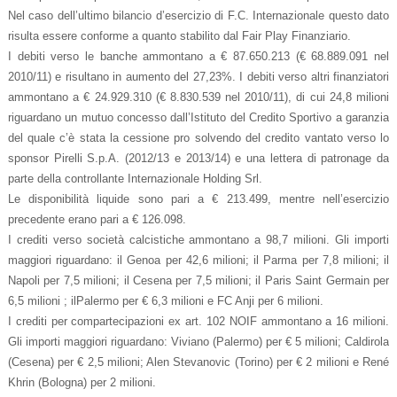
Nel caso dell’ultimo bilancio d’esercizio di F.C. Internazionale questo dato
risulta essere conforme a quanto stabilito dal Fair Play Finanziario.
I debiti verso le banche ammontano a € 87.650.213 (€ 68.889.091 nel
2010/11) e risultano in aumento del 27,23%. I debiti verso altri finanziatori
ammontano a € 24.929.310 (€ 8.830.539 nel 2010/11), di cui 24,8 milioni
riguardano un mutuo concesso dall’Istituto del Credito Sportivo a garanzia
del quale c’è stata la cessione pro solvendo del credito vantato verso lo
sponsor Pirelli S.p.A. (2012/13 e 2013/14) e una lettera di patronage da
parte della controllante Internazionale Holding Srl.
Le disponibilità liquide sono pari a € 213.499, mentre nell’esercizio
precedente erano pari a € 126.098.
I crediti verso società calcistiche ammontano a 98,7 milioni. Gli importi
maggiori riguardano: il Genoa per 42,6 milioni; il Parma per 7,8 milioni; il
Napoli per 7,5 milioni; il Cesena per 7,5 milioni; il Paris Saint Germain per
6,5 milioni ; ilPalermo per € 6,3 milioni e FC Anji per 6 milioni.
I crediti per compartecipazioni ex art. 102 NOIF ammontano a 16 milioni.
Gli importi maggiori riguardano: Viviano (Palermo) per € 5 milioni; Caldirola
(Cesena) per € 2,5 milioni; Alen Stevanovic (Torino) per € 2 milioni e René
Khrin (Bologna) per 2 milioni.