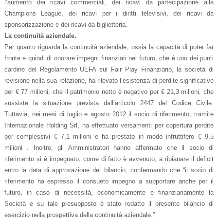
l’aumento dei ricavi commerciali, dei ricavi da partecipazione alla
Champions League, dei ricavi per i diritti televisivi, dei ricavi da
sponsorizzazione e dei ricavi da biglietteria.
La continuità aziendale.
Per quanto riguarda la continuità aziendale, ossia la capacità di poter far
fronte e quindi di onorare impegni finanziari nel futuro, che è uno dei punti
cardine del Regolamento UEFA sul Fair Play Finanziario, la società di
revisione nella sua relazione, ha rilevato l’esistenza di perdite significative
per € 77 milioni, che il patrimonio netto è negativo per € 21,3 milioni, che
sussiste la situazione prevista dall’articolo 2447 del Codice Civile.
Tuttavia, nei mesi di luglio e agosto 2012 il socio di riferimento, tramite
Internazionale Holding Srl, ha effettuato versamenti per copertura perdite
per complessivi € 7,1 milioni e ha prestato in modo infruttifero € 9,5
milioni . Inoltre, gli Amministratori hanno affermato che il socio di
riferimento si è impegnato, come di fatto è avvenuto, a ripianare il deficit
entro la data di approvazione del bilancio, confermando che “il socio di
riferimento ha espresso il consueto impegno a supportare anche per il
futuro, in caso di necessità, economicamente e finanziariamente la
Società e su tale presupposto è stato redatto il presente bilancio di
esercizio nella prospettiva della continuità aziendale.”