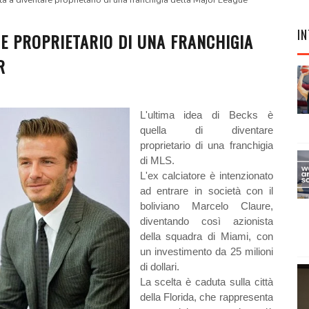
 a diventare proprietario di una franchigia della Major League
IN
E PROPRIETARIO DI UNA FRANCHIGIA
R
L'ultima idea di Becks è
quella di diventare
proprietario di una franchigia
di MLS.
L'ex calciatore è intenzionato
ad entrare in società con il
boliviano Marcelo Claure,
diventando così azionista
della squadra di Miami, con
un investimento da 25 milioni
di dollari.
La scelta è caduta sulla città
della Florida, che rappresenta