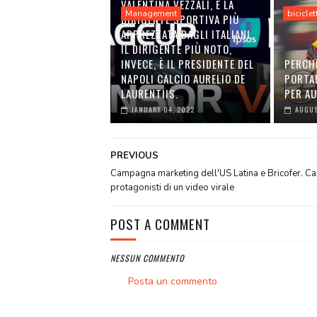
VALENTINA VEZZALI, È LA
Management
biciclet
DIRIGENTE SPORTIVA PIÙ
APPREZZATA DAGLI ITALIANI.
IL DIRIGENTE PIÙ NOTO,
INVECE, È IL PRESIDENTE DEL
PERCH
NAPOLI CALCIO AURELIO DE
PORTA
LAURENTIIS.
PER A
JANUARY 04, 2022
AUGUS
PREVIOUS
Campagna marketing dell'US Latina e Bricofer. Cal
protagonisti di un video virale
POST A COMMENT
NESSUN COMMENTO
Posta un commento