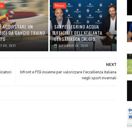
ta
News
É ACQUISTARE UN
SANPELLEGRINO ACQUA
BICI DA GANCIO TRAINO
UFFICIALE DELL'ATALANTA
UTO
BERGAMASCA CALCIO.
T 09, 2021
SEPTEMBER 29, 2020
NEXT
ciatori
Infront e FISI insieme per valorizzare l'eccellenza italiana
negli sport invernali