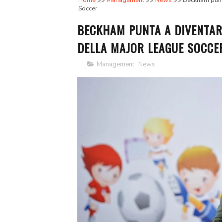
Home
Management
News
Beckham punta
Soccer
BECKHAM PUNTA A DIVENTAR
DELLA MAJOR LEAGUE SOCCE
Management
,
News