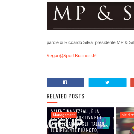
parole di Riccardo Silva presidente MP & Si
Segui @SportBusinessM
RELATED POSTS
VALENTINA VEZZALI, È LA
Management
biciclet
DIRIGENTE SPORTIVA PIÙ
APPREZZATA DAGLI ITALIANI.
IL DIRIGENTE PIÙ NOTO,