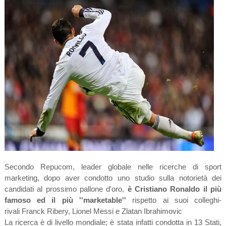
Secondo Repucom, leader globale nelle ricerche di sport
marketing, dopo aver condotto uno studio sulla notorietà dei
candidati al prossimo pallone d'oro,
è Cristiano Ronaldo il più
famoso ed il più ''marketable''
rispetto ai suoi colleghi-
rivali Franck Ribery, Lionel Messi e Zlatan Ibrahimovic
La ricerca è di livello mondiale; è stata infatti condotta in 13 Stati,