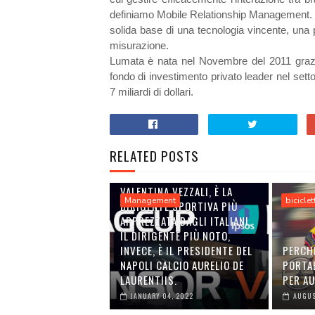
definiamo Mobile Relationship Management. I 
solida base di una tecnologia vincente, una
misurazione.
Lumata è nata nel Novembre del 2011 grazi
fondo di investimento privato leader nel setto
7 miliardi di dollari.
RELATED POSTS
VALENTINA VEZZALI, È LA
Management
biciclet
DIRIGENTE SPORTIVA PIÙ
APPREZZATA DAGLI ITALIANI.
IL DIRIGENTE PIÙ NOTO,
INVECE, È IL PRESIDENTE DEL
PERCH
NAPOLI CALCIO AURELIO DE
PORTA
LAURENTIIS.
PER A
JANUARY 04, 2022
AUGUS