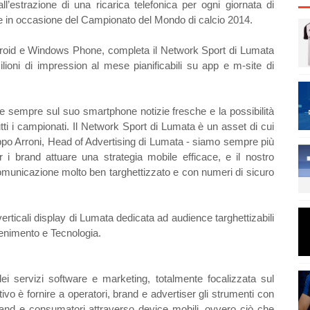
l’estrazione di una ricarica telefonica per ogni giornata di
le in occasione del Campionato del Mondo di calcio 2014.
ndroid e Windows Phone, completa il Network Sport di Lumata
ilioni di impression al mese pianificabili su app e m-site di
re sempre sul suo smartphone notizie fresche e la possibilità
tutti i campionati. Il Network Sport di Lumata è un asset di cui
lippo Arroni, Head of Advertising di Lumata - siamo sempre più
er i brand attuare una strategia mobile efficace, e il nostro
 comunicazione molto ben targhettizzato e con numeri di sicuro
verticali display di Lumata dedicata ad audience targhettizabili
tenimento e Tecnologia.
i servizi software e marketing, totalmente focalizzata sul
ivo è fornire a operatori, brand e advertiser gli strumenti con
brand e consumatori attraverso device mobili, ovvero ciò che