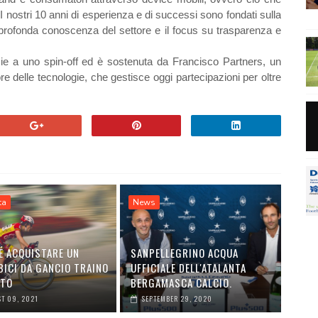
nostri 10 anni di esperienza e di successi sono fondati sulla
 profonda conoscenza del settore e il focus su trasparenza e
e a uno spin-off ed è sostenuta da Francisco Partners, un
re delle tecnologie, che gestisce oggi partecipazioni per oltre
ta
News
É ACQUISTARE UN
SANPELLEGRINO ACQUA
BICI DA GANCIO TRAINO
UFFICIALE DELL'ATALANTA
UTO
BERGAMASCA CALCIO.
T 09, 2021
SEPTEMBER 29, 2020