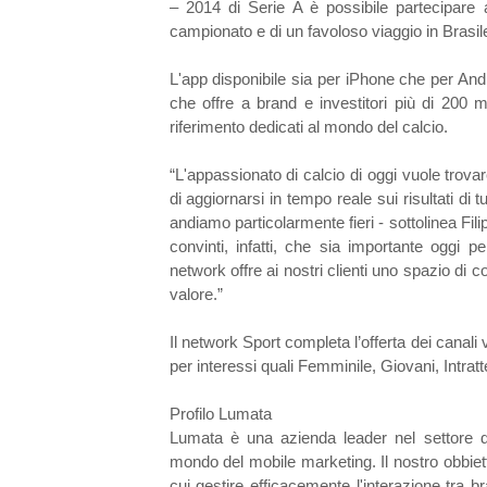
– 2014 di Serie A è possibile partecipare al
campionato e di un favoloso viaggio in Brasi
L'app disponibile sia per iPhone che per A
che offre a brand e investitori più di 200 m
riferimento dedicati al mondo del calcio.
“L'appassionato di calcio di oggi vuole trova
di aggiornarsi in tempo reale sui risultati di 
andiamo particolarmente fieri - sottolinea Fi
convinti, infatti, che sia importante oggi p
network offre ai nostri clienti uno spazio di
valore.”
Il network Sport completa l’offerta dei canali 
per interessi quali Femminile, Giovani, Intrat
Profilo Lumata
Lumata è una azienda leader nel settore de
mondo del mobile marketing. Il nostro obbiett
cui gestire efficacemente l'interazione tra 