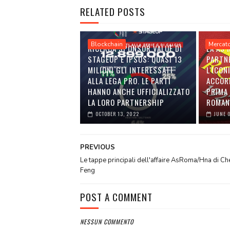
RELATED POSTS
Blockchain
Mercat
RICERCA SPONSOR VALUE DI
LA AS
STAGEUP E IPSOS: QUASI 13
PARTN
MILIONI GLI INTERESSATI
L'ICON
ALLA LEGA PRO. LE PARTI
ACCOR
HANNO ANCHE UFFICIALIZZATO
PRIMA 
LA LORO PARTNERSHIP
ROMAN
OCTOBER 13, 2022
JUNE 
PREVIOUS
Le tappe principali dell'affaire AsRoma/Hna di Ch
Feng
POST A COMMENT
NESSUN COMMENTO