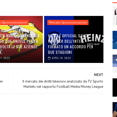
o Sponsorizzazioni
Mercato Sponsorizzazioni
 ROMA ANNUNCIA UNA
ERSHIP BIENNALE CON
ICO MARCHIO FENDI: UN
HEINZ È OFFICIAL SAUCE
DO CHE UNISCE PER LA
PARTNER DELL’INTER.
VOLTA LE DUE AZIENDE
FIRMATO UN ACCORDO PER
E.
DUE STAGIONI
01, 2022
APRIL 14, 2022
NEXT
en
Il mercato dei diritti televisivi analizzato da TV Sports
Markets nel rapporto Football Media Money League