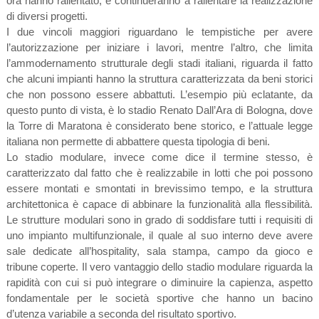
ora hanno rallentato, e continueranno a rallentare la realizzazione
di diversi progetti.
I due vincoli maggiori riguardano le tempistiche per avere
l’autorizzazione per iniziare i lavori, mentre l’altro, che limita
l’ammodernamento strutturale degli stadi italiani, riguarda il fatto
che alcuni impianti hanno la struttura caratterizzata da beni storici
che non possono essere abbattuti. L’esempio più eclatante, da
questo punto di vista, è lo stadio Renato Dall’Ara di Bologna, dove
la Torre di Maratona è considerato bene storico, e l’attuale legge
italiana non permette di abbattere questa tipologia di beni.
Lo stadio modulare, invece come dice il termine stesso, è
caratterizzato dal fatto che è realizzabile in lotti che poi possono
essere montati e smontati in brevissimo tempo, e la struttura
architettonica è capace di abbinare la funzionalità alla flessibilità.
Le strutture modulari sono in grado di soddisfare tutti i requisiti di
uno impianto multifunzionale, il quale al suo interno deve avere
sale dedicate all’hospitality, sala stampa, campo da gioco e
tribune coperte. Il vero vantaggio dello stadio modulare riguarda la
rapidità con cui si può integrare o diminuire la capienza, aspetto
fondamentale per le società sportive che hanno un bacino
d’utenza variabile a seconda del risultato sportivo.