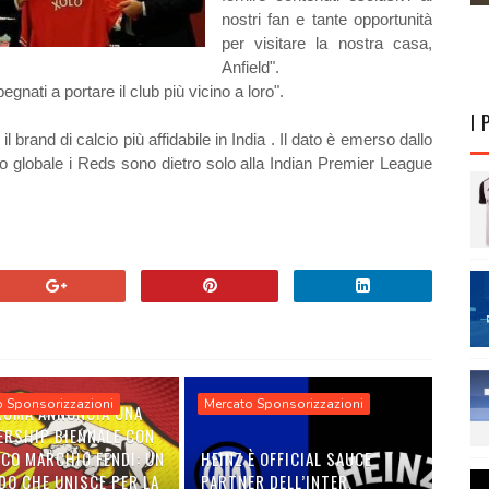
nostri fan e tante opportunità
per visitare la nostra casa,
Anfield".
gnati a portare il club più vicino a loro".
I 
 brand di calcio più affidabile in India . Il dato è emerso dallo
lo globale i Reds sono dietro solo alla Indian Premier League
o Sponsorizzazioni
Mercato Sponsorizzazioni
 ROMA ANNUNCIA UNA
ERSHIP BIENNALE CON
ICO MARCHIO FENDI: UN
HEINZ È OFFICIAL SAUCE
DO CHE UNISCE PER LA
PARTNER DELL’INTER.