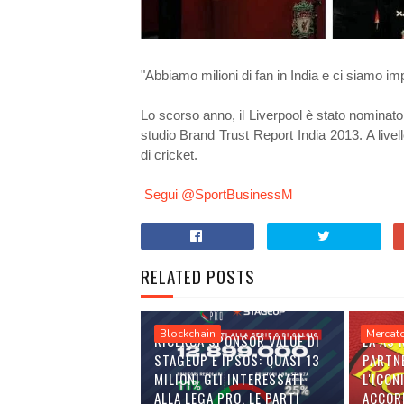
"Abbiamo milioni di fan in India e ci siamo impe
Lo scorso anno, il Liverpool è stato nominato il
studio Brand Trust Report India 2013. A livel
di cricket.
Segui @SportBusinessM
RELATED POSTS
Blockchain
Mercat
RICERCA SPONSOR VALUE DI
LA AS
STAGEUP E IPSOS: QUASI 13
PARTN
MILIONI GLI INTERESSATI
L'ICON
ALLA LEGA PRO. LE PARTI
ACCOR