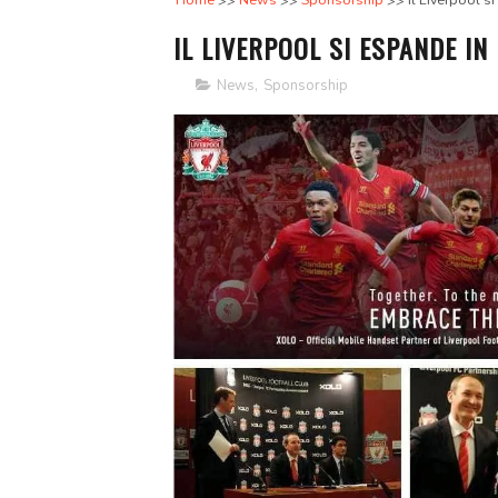
Home
News
Sponsorship
Il Liverpool s
IL LIVERPOOL SI ESPANDE IN 
News
,
Sponsorship