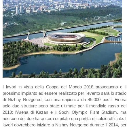
I lavori in vista della Coppa del Mondo 2018 proseguono e il
prossimo impianto ad essere realizzato per l'evento sarà lo stadio
di Nizhny Novgorod, con una capienza da 45.000 posti. Finora
solo due strutture sono state ultimate per il mondiale russo del
2018: l’Arena di Kazan e il Sochi Olympic Fisht Stadium, ma
nessuno dei due ha ancora ospitato una partita di calcio ufficiale. I
lavori dovrebbero iniziare a Nizhny Novgorod durante il 2014, per