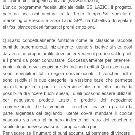
ufficialmente il progetto QuiLazio (www.quilazio.it),
L’unico programma fedeltà ufficiale della SS LAZIO. Il progetto,
nato da una joint venture tra la Terzo Tempo Srl, società di
marketing di Brescia e la SS Lazio SPA, ha l’obiettivo di regalare
ai tifosi biancocelesti fantastici premi emozionali.
QuiLazio concettualmente funziona come le classiche raccolte
punti dei supermercati. Inizialmente l’utente si iscrive al sito, così
da avere un proprio profilo dove poter vedere il proprio saldo punti
e i premi da poter conquistare. Successivamente per ottenere i
punti l’utente deve acquistare dei tagliandi griffati QuiLazio, i quali
sono reperibili in tutti i negozi convenzionati . I voucher inoltre
sono suddivisi in due categorie: la versione base che permette
solo di acquisire i punti e la versione plus che offre anche la
possibilità di vincere buoni spesa, i quali possono essere utilizzati
per acquistare prodotti Lazio o prodotti del negoziante
convenzionato che ha venduto il voucher. Una volta grattato la
parte argentata del tagliando l’utente dovrà mandare il codice
nascosto via sms al numero indicato nel retro del voucher e
subito dopo riceverà via sms il proprio saldo punti.
Per vedere se il numero di punti accumulati permette di vincere i