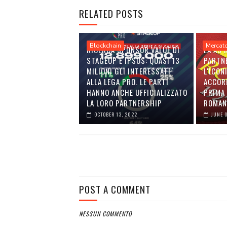
RELATED POSTS
Blockchain
Mercat
RICERCA SPONSOR VALUE DI
LA AS
STAGEUP E IPSOS: QUASI 13
PARTN
MILIONI GLI INTERESSATI
L'ICON
ALLA LEGA PRO. LE PARTI
ACCOR
HANNO ANCHE UFFICIALIZZATO
PRIMA 
LA LORO PARTNERSHIP
ROMAN
OCTOBER 13, 2022
JUNE 
POST A COMMENT
NESSUN COMMENTO