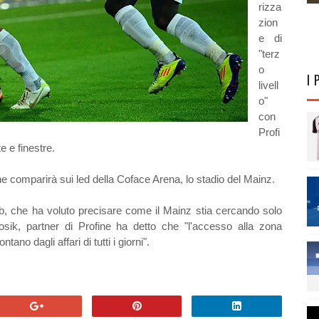
rizza
zion
e di
"terz
o
I 
livell
o"
con
Profi
e e finestre.
ne comparirà sui led della
Coface Arena, lo stadio del Mainz.
ub, che ha voluto precisare come il Mainz stia cercando solo
sik, partner di Profine ha detto che "l'accesso alla zona
ano dagli affari di tutti i giorni".