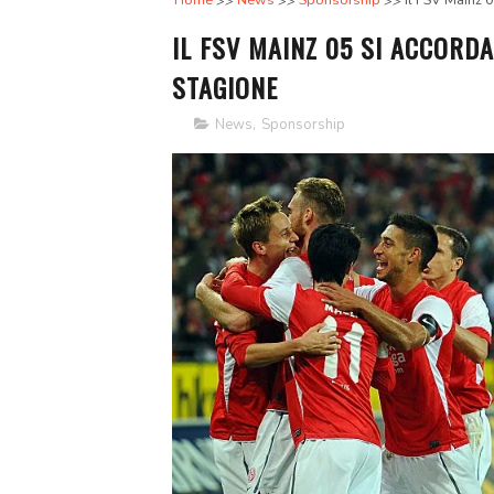
Home
News
Sponsorship
Il FSV Mainz 0
IL FSV MAINZ 05 SI ACCORD
STAGIONE
News
,
Sponsorship