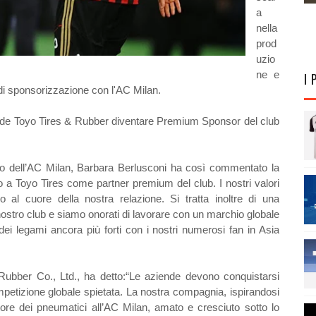
a
nella
prod
uzio
ne e
I 
 di sponsorizzazione con l'AC Milan.
ede Toyo Tires & Rubber diventare Premium Sponsor del club
to dell’AC Milan, Barbara Berlusconi ha così commentato la
to a Toyo Tires come partner premium del club. I nostri valori
o al cuore della nostra relazione. Si tratta inoltre di una
l nostro club e siamo onorati di lavorare con un marchio globale
ei legami ancora più forti con i nostri numerosi fan in Asia
Rubber Co., Ltd., ha detto:“Le aziende devono conquistarsi
mpetizione globale spietata. La nostra compagnia, ispirandosi
ttore dei pneumatici all’AC Milan, amato e cresciuto sotto lo