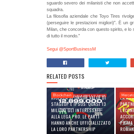
sguardo severo dei milanisti che non accet
squadra.
La filosofia aziendale che Toyo Tires rivo
(perseguire le prestazioni migliori)”. È un 
Milan, che concorda con questo spirito, e lo 
di tutto il mondo.”
Segui @SportBusinessM
RELATED POSTS
Blockchain
Mercat
RICERCA SPONSOR VALUE DI
LA AS
STAGEUP E IPSOS: QUASI 13
PARTN
MILIONI GLI INTERESSATI
L'ICON
ALLA LEGA PRO. LE PARTI
ACCOR
HANNO ANCHE UFFICIALIZZATO
PRIMA 
LA LORO PARTNERSHIP
ROMAN