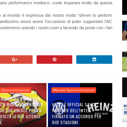
tano performance mediocri, vuole imparare molto da questa
lge al mondo è espressa dal nostro motto “driven to perform
grandissimo onore avere l’occasione di poter supportare l’AC
sosterremo unendo i nostri cuori e facendo da ponte con i fan
o Sponsorizzazioni
Mercato Sponsorizzazioni
 ROMA ANNUNCIA UNA
ERSHIP BIENNALE CON
ICO MARCHIO FENDI: UN
HEINZ È OFFICIAL SAUCE
DO CHE UNISCE PER LA
PARTNER DELL’INTER.
VOLTA LE DUE AZIENDE
FIRMATO UN ACCORDO PER
E.
DUE STAGIONI