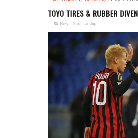
Home
News
Sponsorship
Toyo Tires & 
TOYO TIRES & RUBBER DIVE
News
,
Sponsorship