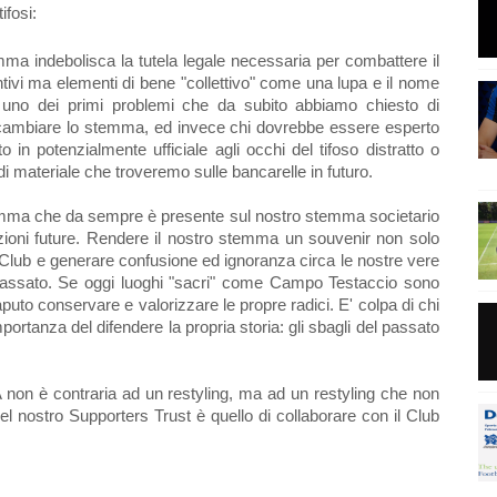
ifosi:
ma indebolisca la tutela legale necessaria per combattere il
intivi ma elementi di bene "collettivo" come una lupa e il nome
o uno dei primi problemi che da subito abbiamo chiesto di
i cambiare lo stemma, ed invece chi dovrebbe essere esperto
in potenzialmente ufficiale agli occhi del tifoso distratto o
 materiale che troveremo sulle bancarelle in futuro.
amma che da sempre è presente sul nostro stemma societario
azioni future. Rendere il nostro stemma un souvenir non solo
 Club e generare confusione ed ignoranza circa le nostre vere
l passato. Se oggi luoghi "sacri" come Campo Testaccio sono
aputo conservare e valorizzare le propre radici. E' colpa di chi
ortanza del difendere la propria storia: gli sbagli del passato
non è contraria ad un restyling, ma ad un restyling che non
del nostro Supporters Trust è quello di collaborare con il Club