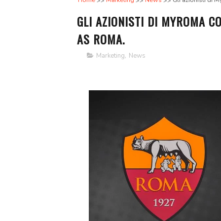
Home
Marketing
News
Gli azionisti di 
GLI AZIONISTI DI MYROMA C
AS ROMA.
Marketing
,
News