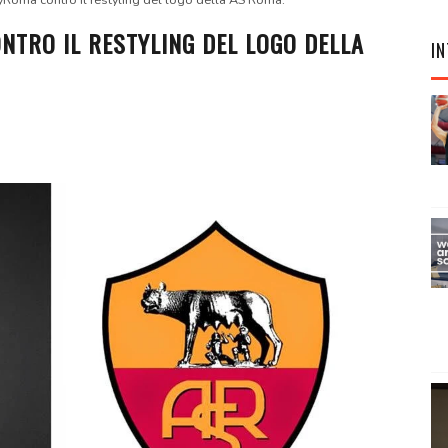
MyRoma contro il restyling del logo della AS Roma.
ONTRO IL RESTYLING DEL LOGO DELLA
IN