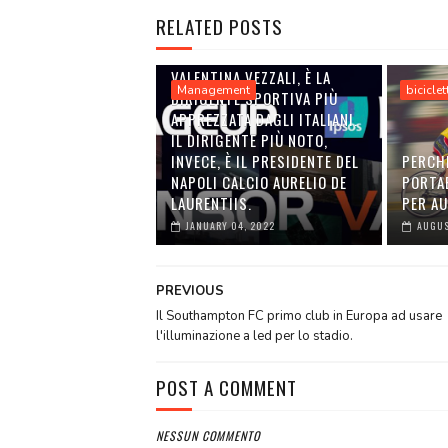
RELATED POSTS
VALENTINA VEZZALI, È LA
Management
biciclet
DIRIGENTE SPORTIVA PIÙ
APPREZZATA DAGLI ITALIANI.
IL DIRIGENTE PIÙ NOTO,
INVECE, È IL PRESIDENTE DEL
PERCH
NAPOLI CALCIO AURELIO DE
PORTA
LAURENTIIS.
PER A
JANUARY 04, 2022
AUGUS
PREVIOUS
Il Southampton FC primo club in Europa ad usare
l'illuminazione a led per lo stadio.
POST A COMMENT
NESSUN COMMENTO