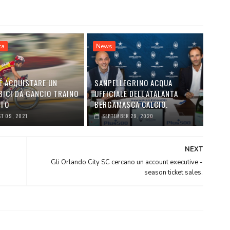
ta
News
É ACQUISTARE UN
SANPELLEGRINO ACQUA
BICI DA GANCIO TRAINO
UFFICIALE DELL'ATALANTA
UTO
BERGAMASCA CALCIO.
T 09, 2021
SEPTEMBER 29, 2020
NEXT
Gli Orlando City SC cercano un account executive -
season ticket sales.