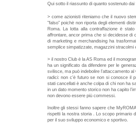
Qui sotto il riassunto di quanto sostenuto dai t
> come azionisti riteniamo che il nuovo stem
"falso" poichè non riporta degli elementi dist
Roma. La lotta alla contraffazione è stat
affrontare, ancor prima che si decidesse d
di marketing e merchandising ha trasformato 
semplice simpatizzate, magazzini stracolmi di
> il nostro Club è la AS Roma ed il monogr
ha un significato da difendere per le gener
svilisce, ma può indebolire l'attaccamento al
radici: non c'è futuro se non si conosce i
stati cancellati è anche colpa di chi non ha s
in un dato momento storico non ha capito l'imp
non devono essere più commessi.
Inoltre gli stessi fanno sapere che MyROMA 
rispetti la nostra storia . Lo scopo primario 
per il suo sviluppo economico e sportivo.