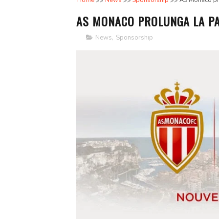
Home
News
Sponsorship
AS Monaco pro
AS MONACO PROLUNGA LA P
News
,
Sponsorship