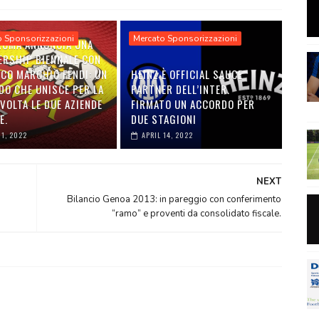
o Sponsorizzazioni
Mercato Sponsorizzazioni
 ROMA ANNUNCIA UNA
ERSHIP BIENNALE CON
ICO MARCHIO FENDI: UN
HEINZ È OFFICIAL SAUCE
DO CHE UNISCE PER LA
PARTNER DELL’INTER.
VOLTA LE DUE AZIENDE
FIRMATO UN ACCORDO PER
E.
DUE STAGIONI
01, 2022
APRIL 14, 2022
NEXT
Bilancio Genoa 2013: in pareggio con conferimento
“ramo” e proventi da consolidato fiscale.