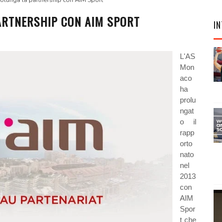
lunga la partnership con AIM Sport
ARTNERSHIP CON AIM SPORT
IN
L'AS
Mon
aco
ha
prolu
ngat
o il
rapp
orto
nato
nel
2013
con
AIM
Spor
t che