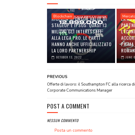
Blockchain
Mercat
RICERCA SPONSOR VALUE DI
LA AS
STAGEUP E IPSOS: QUASI 13
PARTN
MILIONI GLI INTERESSATI
L'ICON
ALLA LEGA PRO. LE PARTI
ACCOR
HANNO ANCHE UFFICIALIZZATO
PRIMA 
LA LORO PARTNERSHIP
ROMAN
OCTOBER 13, 2022
JUNE 
PREVIOUS
Offerte di lavoro: il Southampton FC alla ricerca di
Corporate Communications Manager
POST A COMMENT
NESSUN COMMENTO
Posta un commento