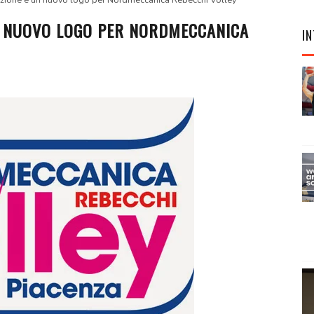
ione e un nuovo logo per Nordmeccanica Rebecchi Volley
N NUOVO LOGO PER NORDMECCANICA
IN