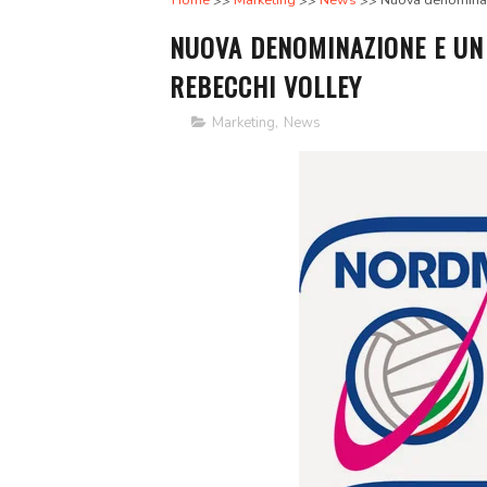
Home
Marketing
News
Nuova denominaz
NUOVA DENOMINAZIONE E U
REBECCHI VOLLEY
Marketing
,
News