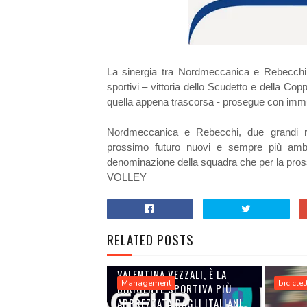
La sinergia tra Nordmeccanica e Rebecchi,
sportivi – vittoria dello Scudetto e della Copp
quella appena trascorsa - prosegue con immu
Nordmeccanica e Rebecchi, due grandi re
prossimo futuro nuovi e sempre più ambi
denominazione della squadra che per la 
VOLLEY
RELATED POSTS
VALENTINA VEZZALI, È LA
Management
biciclet
DIRIGENTE SPORTIVA PIÙ
APPREZZATA DAGLI ITALIANI.