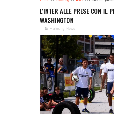
Home
Marketing
News
L'inter alle pres
L'INTER ALLE PRESE CON IL 
WASHINGTON
Marketing
,
News