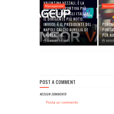
VALENTINA VEZZALI, È LA
Management
biciclet
DIRIGENTE SPORTIVA PIÙ
APPREZZATA DAGLI ITALIANI.
IL DIRIGENTE PIÙ NOTO,
INVECE, È IL PRESIDENTE DEL
PERCH
NAPOLI CALCIO AURELIO DE
PORTA
LAURENTIIS.
PER A
JANUARY 04, 2022
AUGUS
POST A COMMENT
NESSUN COMMENTO
Posta un commento