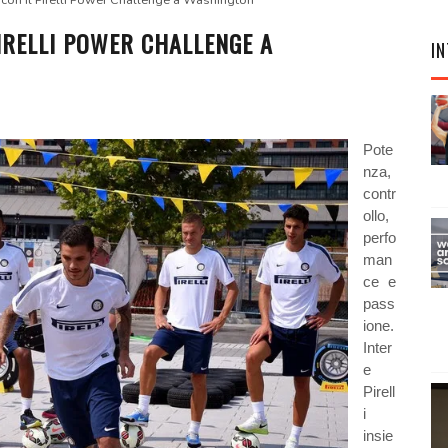
e con il Pirelli Power Challenge a Washington
PIRELLI POWER CHALLENGE A
IN
Pote
nza,
contr
ollo,
perfo
man
ce e
pass
ione.
Inter
e
Pirell
i
insie