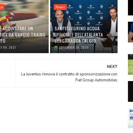
ta
News
É ACQUISTARE UN
SANPELLEGRINO ACQUA
BICI DA GANCIO TRAINO
UFFICIALE DELL'ATALANTA
UTO
BERGAMASCA CALCIO.
T 09, 2021
SEPTEMBER 29, 2020
NEXT
La Juventus rinnova il contratto di sponsorizzazione con
Fiat Group Automobiles