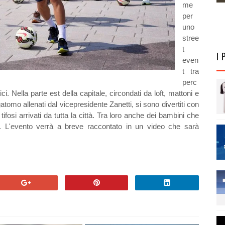
me
per
uno
stree
t
I 
even
t tra
perc
ci. Nella parte est della capitale, circondati da loft, mattoni e
tomo allenati dal vicepresidente Zanetti, si sono divertiti con
tifosi arrivati da tutta la città. Tra loro anche dei bambini che
i. L'evento verrà a breve raccontato in un video che sarà