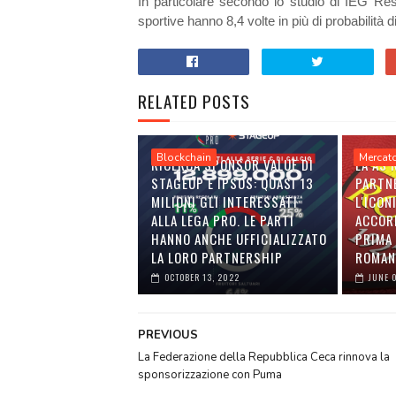
In particolare secondo lo studio di IEG Res
sportive hanno 8,4 volte in più di probabilità di
RELATED POSTS
Blockchain
Mercat
RICERCA SPONSOR VALUE DI
LA AS
STAGEUP E IPSOS: QUASI 13
PARTN
MILIONI GLI INTERESSATI
L'ICON
ALLA LEGA PRO. LE PARTI
ACCOR
HANNO ANCHE UFFICIALIZZATO
PRIMA 
LA LORO PARTNERSHIP
ROMAN
OCTOBER 13, 2022
JUNE 
PREVIOUS
La Federazione della Repubblica Ceca rinnova la
sponsorizzazione con Puma