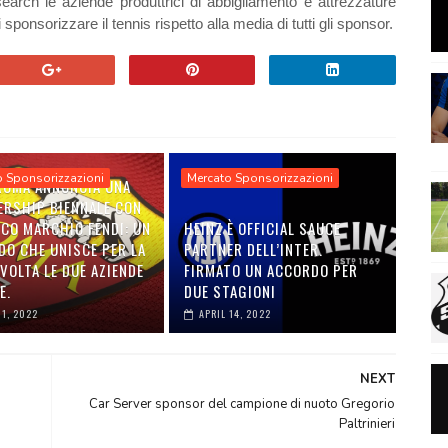
earch le aziende produttrici di abbigliamento e attrezzature
 sponsorizzare il tennis rispetto alla media di tutti gli sponsor.
o Sponsorizzazioni
Mercato Sponsorizzazioni
 ROMA ANNUNCIA UNA
ERSHIP BIENNALE CON
ICO MARCHIO FENDI: UN
HEINZ È OFFICIAL SAUCE
DO CHE UNISCE PER LA
PARTNER DELL’INTER.
VOLTA LE DUE AZIENDE
FIRMATO UN ACCORDO PER
E.
DUE STAGIONI
01, 2022
APRIL 14, 2022
NEXT
Car Server sponsor del campione di nuoto Gregorio
Paltrinieri