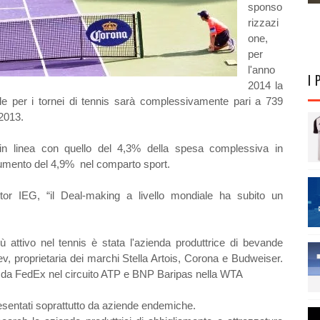
sponso
rizzazi
one,
per
l'anno
I 
2014 la
le per i tornei di tennis sarà complessivamente pari a 739
 2013.
in linea con quello del 4,3% della spesa complessiva in
'aumento del 4,9% nel comparto sport.
itor IEG, “il Deal-making a livello mondiale ha subito un
 attivo nel tennis è stata l'azienda produttrice di bevande
, proprietaria dei marchi Stella Artois, Corona e Budweiser.
he da FedEx nel circuito ATP e BNP Baripas nella WTA
presentati soprattutto da aziende endemiche.