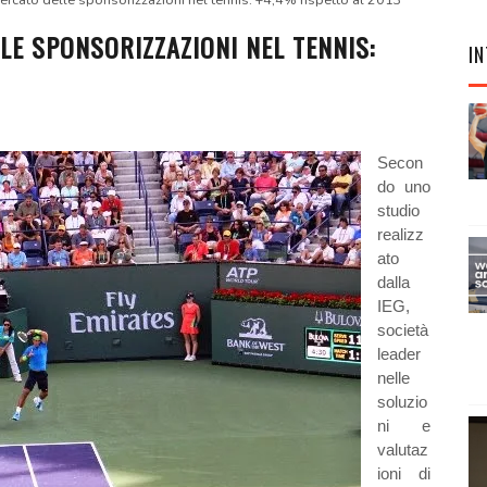
 mercato delle sponsorizzazioni nel tennis: +4,4% rispetto al 2013
LE SPONSORIZZAZIONI NEL TENNIS:
IN
Secon
do uno
studio
realizz
ato
dalla
IEG,
società
leader
nelle
soluzio
ni e
valutaz
ioni di