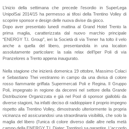
L’inizio della settimana che precede l’esordio in SuperLega
UnipolSai 2014/15 ha permesso ai tifosi della Trentino Volley di
scoprire sponsor e design delle nuova divise da gioco.
Dopo aver presentato lunedì mattina al Grand Hotel Trento la
prima maglia, caratterizzata dal nuovo marchio principale
“ENERGY T.I. Group”, ieri la Società di via Trener ha tolto il velo
anche a quella del libero, presentandola in una location
assolutamente particolare: la sala relax dell’Iper Poli di via
Pranzelores a Trento appena inaugurato.
Nella stagione che inizierà domenica 19 ottobre, Massimo Colaci
e Sebastiano Thei vestiranno in campo da una divisa di colore
rosso fiammante griffata Supermercati Poli e Regina. Il Gruppo
Poli, impegnato in regione da decenni nel settore della Grande
Distribuzione Organizzata e già nel Pool di sponsor gialloblù da
diverse stagioni, ha infatti deciso di raddoppiare il proprio impegno
rispetto alla Trentino Volley, dimostrando ulteriormente la propria
vicinanza ed assicurandosi una straordinaria visibilità, che solo la
maglia del libero (l’unica di colore diverso dalle altre nella metà
campo della ENERGY T.I. Diatec Trentino) sa garantire. L’accordo