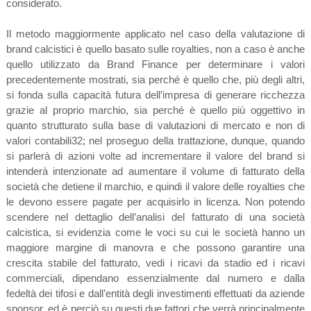
considerato.
Il metodo maggiormente applicato nel caso della valutazione di
brand calcistici è quello basato sulle royalties, non a caso è anche
quello utilizzato da Brand Finance per determinare i valori
precedentemente mostrati, sia perché è quello che, più degli altri,
si fonda sulla capacità futura dell’impresa di generare ricchezza
grazie al proprio marchio, sia perché è quello più oggettivo in
quanto strutturato sulla base di valutazioni di mercato e non di
valori contabili32; nel proseguo della trattazione, dunque, quando
si parlerà di azioni volte ad incrementare il valore del brand si
intenderà intenzionate ad aumentare il volume di fatturato della
società che detiene il marchio, e quindi il valore delle royalties che
le devono essere pagate per acquisirlo in licenza. Non potendo
scendere nel dettaglio dell’analisi del fatturato di una società
calcistica, si evidenzia come le voci su cui le società hanno un
maggiore margine di manovra e che possono garantire una
crescita stabile del fatturato, vedi i ricavi da stadio ed i ricavi
commerciali, dipendano essenzialmente dal numero e dalla
fedeltà dei tifosi e dall’entità degli investimenti effettuati da aziende
sponsor, ed è perciò su questi due fattori che verrà principalmente