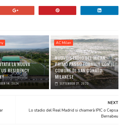
my
AC Milan
NUOVO STADIO DEL MILAN,
NTATA LA NUOVA
PRIMO PASSO FORMALE CON IL
TUS RESIDENCY
COMUNE DI SAN DONATO
MY
MILANESE
BER 14, 2024
SEPTEMBER 27, 2023
NEXT
ar
Lo stadio del Real Madrid si chiamerà IPIC o Cepsa
Bernabeu