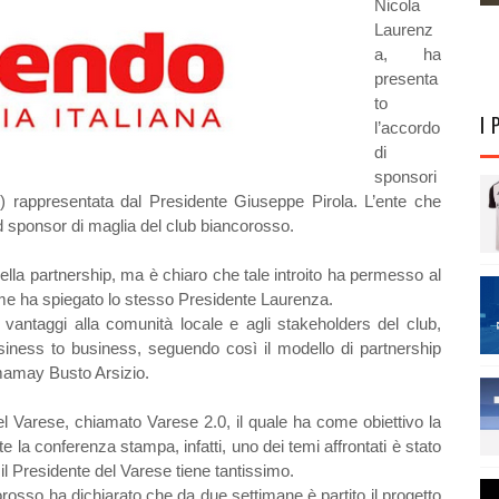
Nicola
Laurenz
a, ha
presenta
to
I 
l’accordo
di
sponsori
 rappresentata dal Presidente Giuseppe Pirola. L’ente che
d sponsor di maglia del club biancorosso.
della partnership, ma è chiaro che tale introito ha permesso al
ome ha spiegato lo stesso Presidente Laurenza.
e vantaggi alla comunità locale e agli stakeholders del club,
usiness to business, seguendo così il modello di partnership
mamay Busto Arsizio.
el Varese, chiamato Varese 2.0, il quale ha come obiettivo la
te la conferenza stampa, infatti, uno dei temi affrontati è stato
 il Presidente del Varese tiene tantissimo.
orosso ha dichiarato che da due settimane è partito il progetto