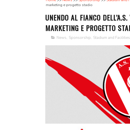
Home
News
Sponsorship
Stadium and Fa
marketing e progetto stadio
UNENDO AL FIANCO DELL’A.S.
MARKETING E PROGETTO STA
News
,
Sponsorship
,
Stadium and Facilities