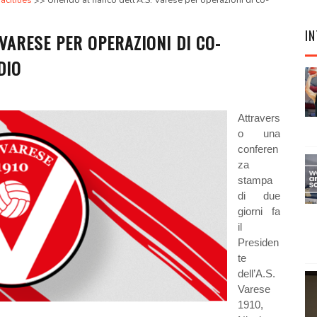
cilities
Unendo al fianco dell’A.S. Varese per operazioni di co-
IN
 VARESE PER OPERAZIONI DI CO-
DIO
Attravers
o una
conferen
za
stampa
di due
giorni fa
il
Presiden
te
dell’A.S.
Varese
1910,