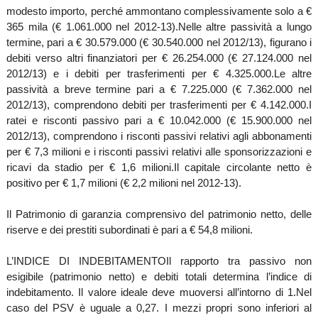
modesto importo, perché ammontano complessivamente solo a €
365 mila (€ 1.061.000 nel 2012-13).
Nelle altre passività a lungo
termine, pari a € 30.579.000 (€ 30.540.000 nel 2012/13), figurano i
debiti verso altri finanziatori per € 26.254.000 (€ 27.124.000 nel
2012/13) e i debiti per trasferimenti per € 4.325.000.
Le altre
passività a breve termine pari a € 7.225.000 (€ 7.362.000 nel
2012/13), comprendono debiti per trasferimenti per € 4.142.000.
I
ratei e risconti passivo pari a € 10.042.000 (€ 15.900.000 nel
2012/13), comprendono i risconti passivi relativi agli abbonamenti
per € 7,3 milioni e i risconti passivi relativi alle sponsorizzazioni e
ricavi da stadio per € 1,6 milioni.
Il capitale circolante netto è
positivo per € 1,7 milioni (€ 2,2 milioni nel 2012-13).
Il Patrimonio di garanzia comprensivo del patrimonio netto, delle
riserve e dei prestiti subordinati è pari a € 54,8 milioni.
L’INDICE DI INDEBITAMENTO
Il rapporto tra passivo non
esigibile (patrimonio netto) e debiti totali determina l’indice di
indebitamento. Il valore ideale deve muoversi all’intorno di 1.
Nel
caso del PSV è uguale a 0,27. I mezzi propri sono inferiori al