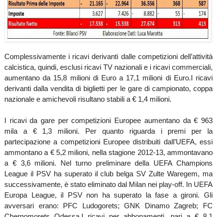
Complessivamente i ricavi derivanti dalle competizioni dell’attività
calcistica, quindi, esclusi ricavi TV nazionali e i ricavi commerciali,
aumentano da 15,8 milioni di Euro a 17,1 milioni di Euro.
I ricavi
derivanti dalla vendita di biglietti per le gare di campionato, coppa
nazionale e amichevoli risultano stabili a € 1,4 milioni.
I ricavi da gare per competizioni Europee aumentano da € 963
mila a € 1,3 milioni. Per quanto riguarda i premi per la
partecipazione a competizioni Europee distribuiti dall’UEFA, essi
ammontano a € 5,2 milioni, nella stagione 2012-13, ammontavano
a € 3,6 milioni. Nel turno preliminare della UEFA Champions
League il PSV ha superato il club belga SV Zulte Waregem, ma
successivamente, è stato eliminato dal Milan nei play-off. In UEFA
Europa League, il PSV non ha superato la fase a gironi. Gli
avversari erano: PFC Ludogorets; GNK Dinamo Zagreb; FC
Chernomorets Odessa.
I ricavi per abbonamenti, pari a € 8,1