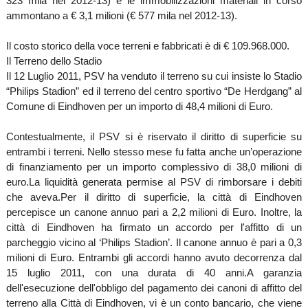
323 mila nel 2012-13) e le immobilizzazioni materiali in corso
ammontano a € 3,1 milioni (€ 577 mila nel 2012-13).
Il costo storico della voce terreni e fabbricati è di € 109.968.000.
Il Terreno dello Stadio
Il 12 Luglio 2011, PSV ha venduto il terreno su cui insiste lo Stadio
“Philips Stadion” ed il terreno del centro sportivo “De Herdgang” al
Comune di Eindhoven per un importo di 48,4 milioni di Euro.
Contestualmente, il PSV si è riservato il diritto di superficie su
entrambi i terreni. Nello stesso mese fu fatta anche un’operazione
di finanziamento per un importo complessivo di 38,0 milioni di
euro.
La liquidità generata permise al PSV di rimborsare i debiti
che aveva.
Per il diritto di superficie, la città di Eindhoven
percepisce un canone annuo pari a 2,2 milioni di Euro. Inoltre, la
città di Eindhoven ha firmato un accordo per l'affitto di un
parcheggio vicino al ‘Philips Stadion’. Il canone annuo è pari a 0,3
milioni di Euro. Entrambi gli accordi hanno avuto decorrenza dal
15 luglio 2011, con una durata di 40 anni.
A garanzia
dell'esecuzione dell'obbligo del pagamento dei canoni di affitto del
terreno alla Città di Eindhoven, vi è un conto bancario, che viene