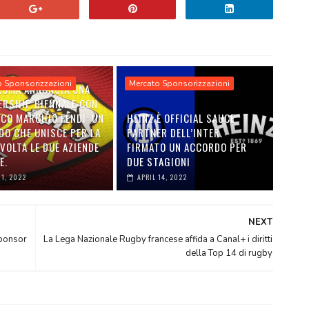
o Sponsorizzazioni
Mercato Sponsorizzazioni
 ROMA ANNUNCIA UNA
ERSHIP BIENNALE CON
ICO MARCHIO FENDI: UN
HEINZ È OFFICIAL SAUCE
DO CHE UNISCE PER LA
PARTNER DELL’INTER.
VOLTA LE DUE AZIENDE
FIRMATO UN ACCORDO PER
E.
DUE STAGIONI
01, 2022
APRIL 14, 2022
NEXT
sponsor
La Lega Nazionale Rugby francese affida a Canal+ i diritti
della Top 14 di rugby