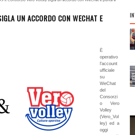
Il Consorzio Vero Volley sigla un accordo con WeChat e punta a
IN
 SIGLA UN ACCORDO CON WECHAT E
È
operativo
l’account
ufficiale
su
WeChat
del
Consorzi
o Vero
Volley
(Vero_Vol
ley) ed a
oggi