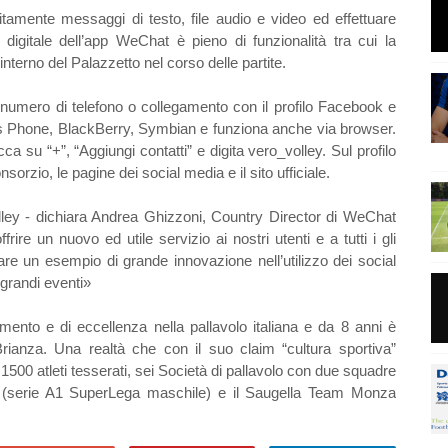
tamente messaggi di testo, file audio e video ed effettuare
igitale dell’app WeChat è pieno di funzionalità tra cui la
'interno del Palazzetto nel corso delle partite.
l numero di telefono o collegamento con il profilo Facebook e
ws Phone, BlackBerry, Symbian e funziona anche via browser.
cca su “+”, “Aggiungi contatti” e digita vero_volley. Sul profilo
onsorzio, le pagine dei social media e il sito ufficiale.
ley - dichiara Andrea Ghizzoni, Country Director di WeChat
frire un nuovo ed utile servizio ai nostri utenti e a tutti i gli
are un esempio di grande innovazione nell’utilizzo dei social
 grandi eventi»
imento e di eccellenza nella pallavolo italiana e da 8 anni è
Brianza. Una realtà che con il suo claim “cultura sportiva”
1500 atleti tesserati, sei Società di pallavolo con due squadre
a (serie A1 SuperLega maschile) e il Saugella Team Monza