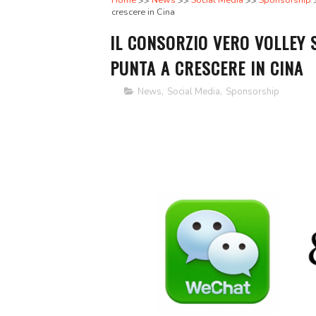
Home
News
Social Media
Sponsorship
crescere in Cina
IL CONSORZIO VERO VOLLEY
PUNTA A CRESCERE IN CINA
News
,
Social Media
,
Sponsorship