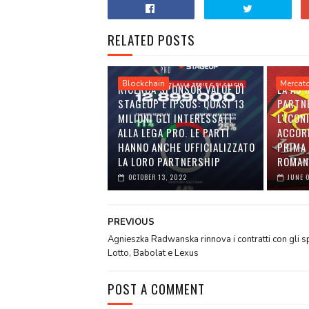
RELATED POSTS
Blockchain
Mercat
RICERCA SPONSOR VALUE DI
LA AS
STAGEUP E IPSOS: QUASI 13
PARTN
MILIONI GLI INTERESSATI
L'ICON
ALLA LEGA PRO. LE PARTI
ACCOR
HANNO ANCHE UFFICIALIZZATO
PRIMA 
LA LORO PARTNERSHIP
ROMAN
OCTOBER 13, 2022
JUNE 
PREVIOUS
Agnieszka Radwanska rinnova i contratti con gli 
Lotto, Babolat e Lexus
POST A COMMENT