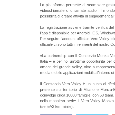
La piattaforma permette di scambiare gratui
videochiamate o chiamate audio. Il mondo d
possibilità di creare attività di engagement all
La registrazione avviene tramite verifica de
l’app è disponibile per Android, iOS, Windo
Per seguire l’account ufficiale Vero Volley cli
ufficiale ci sono tutti i riferimenti del nostro C
«La partnership con Il Consorzio Monza Vol
Italia – è per noi un’ottima opportunità per of
amanti del grande volley, oltre a rappresent
media e delle applicazioni mobili all’interno di
Il Consorzio Vero Volley è un punto di rifer
presente sul territorio di Milano e Monza-
coinvolge circa 10000 famiglie, con 63 team, 
nella massima serie: il Vero Volley Monz
(serieA2 femminile).