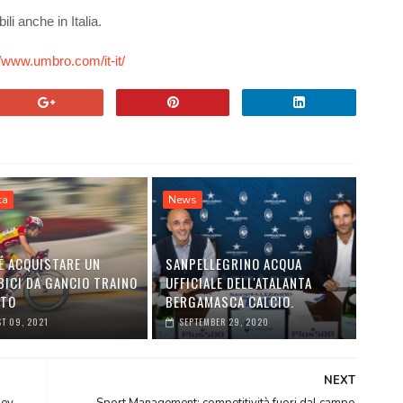
i anche in Italia.
//www.umbro.com/it-it/
ta
News
É ACQUISTARE UN
SANPELLEGRINO ACQUA
BICI DA GANCIO TRAINO
UFFICIALE DELL'ATALANTA
UTO
BERGAMASCA CALCIO.
T 09, 2021
SEPTEMBER 29, 2020
NEXT