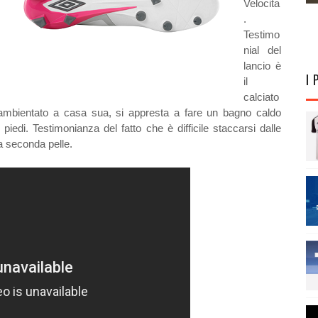
Velocita
.
Testimo
nial del
lancio è
I 
il
calciato
o ambientato a casa sua, si appresta a fare un bagno caldo
iedi. Testimonianza del fatto che è difficile staccarsi dalle
na seconda pelle.