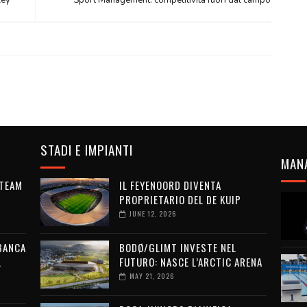
ley
Sport Management: competitività fuori dal campo
STADI E IMPIANTI
MAN
 TEAM
IL FEYENOORD DIVENTA
PROPRIETARIO DEL DE KUIP
JUNE 12, 2026
 BANCA
BODØ/GLIMT INVESTE NEL
L
FUTURO: NASCE L’ARCTIC ARENA
MAY 21, 2026