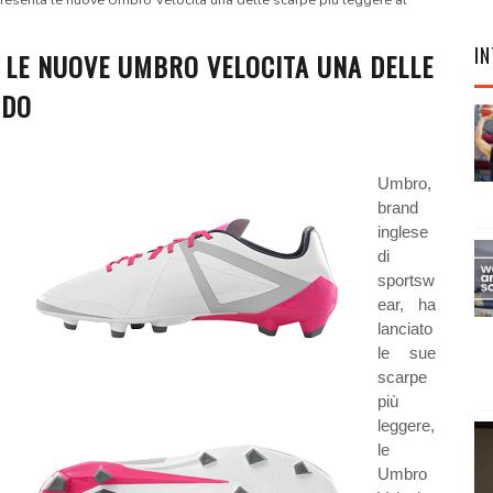
presenta le nuove Umbro Velocita una delle scarpe più leggere al
IN
 LE NUOVE UMBRO VELOCITA UNA DELLE
NDO
Umbro,
brand
inglese
di
sportsw
ear, ha
lanciato
le sue
scarpe
più
leggere,
le
Umbro