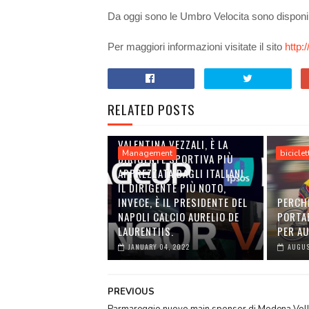
Da oggi sono le Umbro Velocita sono disponibil
Per maggiori informazioni visitate il sito
http:
RELATED POSTS
VALENTINA VEZZALI, È LA
Management
biciclet
DIRIGENTE SPORTIVA PIÙ
APPREZZATA DAGLI ITALIANI.
IL DIRIGENTE PIÙ NOTO,
INVECE, È IL PRESIDENTE DEL
PERCH
NAPOLI CALCIO AURELIO DE
PORTA
LAURENTIIS.
PER A
JANUARY 04, 2022
AUGUS
PREVIOUS