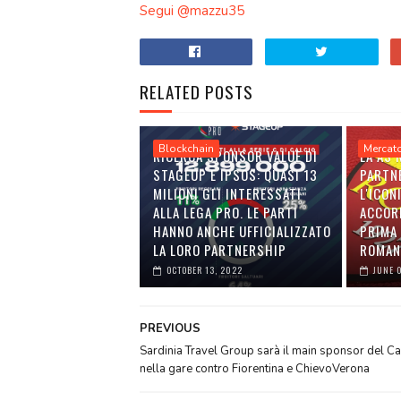
Segui @mazzu35
RELATED POSTS
Blockchain
Mercat
RICERCA SPONSOR VALUE DI
LA AS
STAGEUP E IPSOS: QUASI 13
PARTN
MILIONI GLI INTERESSATI
L'ICON
ALLA LEGA PRO. LE PARTI
ACCOR
HANNO ANCHE UFFICIALIZZATO
PRIMA 
LA LORO PARTNERSHIP
ROMAN
OCTOBER 13, 2022
JUNE 
PREVIOUS
Sardinia Travel Group sarà il main sponsor del Ca
nella gare contro Fiorentina e ChievoVerona