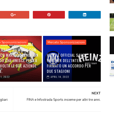
o Sponsorizzazioni
Mercato Sponsorizzazioni
 ROMA ANNUNCIA UNA
ERSHIP BIENNALE CON
ICO MARCHIO FENDI: UN
HEINZ È OFFICIAL SAUCE
DO CHE UNISCE PER LA
PARTNER DELL’INTER.
VOLTA LE DUE AZIENDE
FIRMATO UN ACCORDO PER
E.
DUE STAGIONI
01, 2022
APRIL 14, 2022
NEXT
gliari
FINA e Infostrada Sports insieme per altri tre anni.