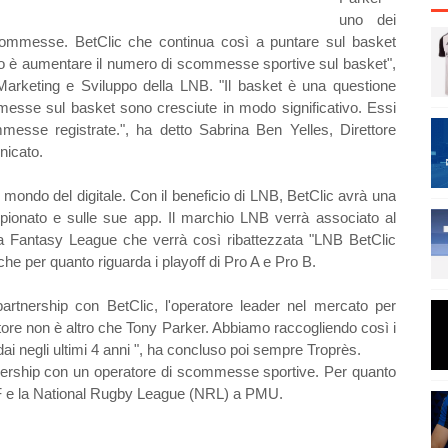
uno dei
i scommesse. BetClic che continua così a puntare sul basket
ento è aumentare il numero di scommesse sportive sul basket",
Marketing e Sviluppo della LNB. "Il basket è una questione
messe sul basket sono cresciute in modo significativo. Essi
messe registrate.", ha detto Sabrina Ben Yelles, Direttore
nicato.
 mondo del digitale. Con il beneficio di LNB, BetClic avrà una
ampionato e sulle sue app. Il marchio LNB verrà associato al
a Fantasy League che verrà così ribattezzata "LNB BetClic
he per quanto riguarda i playoff di Pro A e Pro B.
 partnership con BetClic, l'operatore leader nel mercato per
ore non è altro che Tony Parker. Abbiamo raccogliendo così i
 edai negli ultimi 4 anni ", ha concluso poi sempre Troprès.
tnership con un operatore di scommesse sportive. Per quanto
JDF e la National Rugby League (NRL) a PMU.