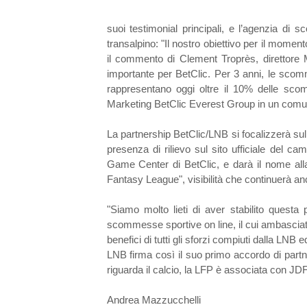
suoi testimonial principali, e l’agenzia d
transalpino: "Il nostro obiettivo per il mom
il commento di Clement Troprès, direttore 
importante per BetClic. Per 3 anni, le scom
rappresentano oggi oltre il 10% delle scom
Marketing BetClic Everest Group in un comu
La partnership BetClic/LNB si focalizzerà sul
presenza di rilievo sul sito ufficiale del c
Game Center di BetClic, e darà il nome all
Fantasy League", visibilità che continuerà anc
"Siamo molto lieti di aver stabilito questa
scommesse sportive on line, il cui ambasciat
benefici di tutti gli sforzi compiuti dalla LNB
LNB firma così il suo primo accordo di par
riguarda il calcio, la LFP è associata con 
Andrea Mazzucchelli