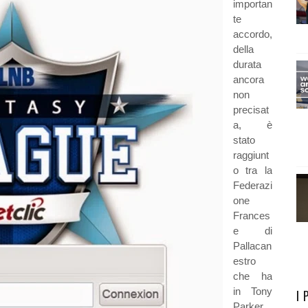
importan
te
accordo,
della
durata
ancora
non
precisat
a, è
stato
raggiunt
o tra la
Federazi
one
Frances
e di
Pallacan
estro
che ha
in Tony
I 
Parker