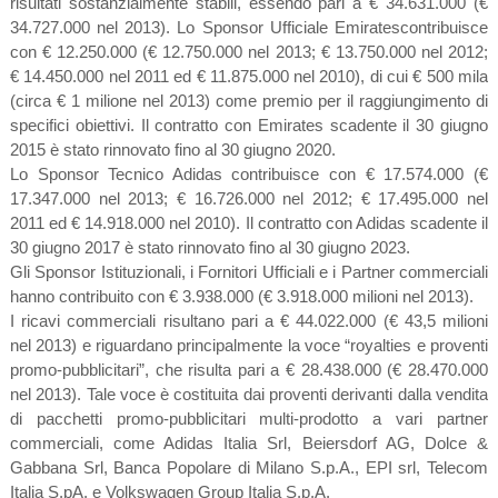
risultati sostanzialmente stabili, essendo pari a € 34.631.000 (€
34.727.000 nel 2013). Lo Sponsor Ufficiale Emiratescontribuisce
con € 12.250.000 (€ 12.750.000 nel 2013; € 13.750.000 nel 2012;
€ 14.450.000 nel 2011 ed € 11.875.000 nel 2010), di cui € 500 mila
(circa € 1 milione nel 2013) come premio per il raggiungimento di
specifici obiettivi. Il contratto con Emirates scadente il 30 giugno
2015 è stato rinnovato fino al 30 giugno 2020.
Lo Sponsor Tecnico Adidas contribuisce con € 17.574.000 (€
17.347.000 nel 2013; € 16.726.000 nel 2012; € 17.495.000 nel
2011 ed € 14.918.000 nel 2010). Il contratto con Adidas scadente il
30 giugno 2017 è stato rinnovato fino al 30 giugno 2023.
Gli Sponsor Istituzionali, i Fornitori Ufficiali e i Partner commerciali
hanno contribuito con € 3.938.000 (€ 3.918.000 milioni nel 2013).
I ricavi commerciali risultano pari a € 44.022.000 (€ 43,5 milioni
nel 2013) e riguardano principalmente la voce “royalties e proventi
promo-pubblicitari”, che risulta pari a € 28.438.000 (€ 28.470.000
nel 2013). Tale voce è costituita dai proventi derivanti dalla vendita
di pacchetti promo-pubblicitari multi-prodotto a vari partner
commerciali, come Adidas Italia Srl, Beiersdorf AG, Dolce &
Gabbana Srl, Banca Popolare di Milano S.p.A., EPI srl, Telecom
Italia S.pA. e Volkswagen Group Italia S.p.A.