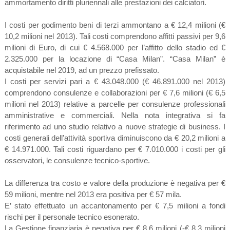
ammortamento diritti pluriennali alle prestazioni dei calciatori.
I costi per godimento beni di terzi ammontano a € 12,4 milioni (€
10,2 milioni nel 2013). Tali costi comprendono affitti passivi per 9,6
milioni di Euro, di cui € 4.568.000 per l’affitto dello stadio ed €
2.325.000 per la locazione di “Casa Milan”. “Casa Milan” è
acquistabile nel 2019, ad un prezzo prefissato.
I costi per servizi pari a € 43.048.000 (€ 46.891.000 nel 2013)
comprendono consulenze e collaborazioni per € 7,6 milioni (€ 6,5
milioni nel 2013) relative a parcelle per consulenze professionali
amministrative e commerciali. Nella nota integrativa si fa
riferimento ad uno studio relativo a nuove strategie di business. I
costi generali dell’attività sportiva diminuiscono da € 20,2 milioni a
€ 14.971.000. Tali costi riguardano per € 7.010.000 i costi per gli
osservatori, le consulenze tecnico-sportive.
La differenza tra costo e valore della produzione è negativa per €
59 milioni, mentre nel 2013 era positiva per € 57 mila.
E’ stato effettuato un accantonamento per € 7,5 milioni a fondi
rischi per il personale tecnico esonerato.
La Gestione finanziaria è negativa per € 8,6 milioni (-€ 8,3 milioni