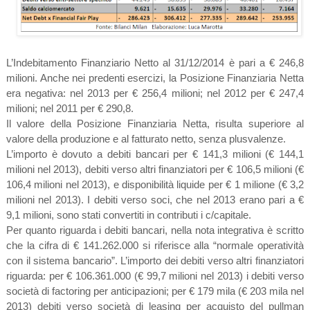
L’Indebitamento Finanziario Netto al 31/12/2014 è pari a € 246,8
milioni. Anche nei predenti esercizi, la Posizione Finanziaria Netta
era negativa: nel 2013 per € 256,4 milioni; nel 2012 per € 247,4
milioni; nel 2011 per € 290,8.
Il valore della Posizione Finanziaria Netta, risulta superiore al
valore della produzione e al fatturato netto, senza plusvalenze.
L’importo è dovuto a debiti bancari per € 141,3 milioni (€ 144,1
milioni nel 2013), debiti verso altri finanziatori per € 106,5 milioni (€
106,4 milioni nel 2013), e disponibilità liquide per € 1 milione (€ 3,2
milioni nel 2013). I debiti verso soci, che nel 2013 erano pari a €
9,1 milioni, sono stati convertiti in contributi i c/capitale.
Per quanto riguarda i debiti bancari, nella nota integrativa è scritto
che la cifra di € 141.262.000 si riferisce alla “normale operatività
con il sistema bancario”. L’importo dei debiti verso altri finanziatori
riguarda: per € 106.361.000 (€ 99,7 milioni nel 2013) i debiti verso
società di factoring per anticipazioni; per € 179 mila (€ 203 mila nel
2013) debiti verso società di leasing per acquisto del pullman