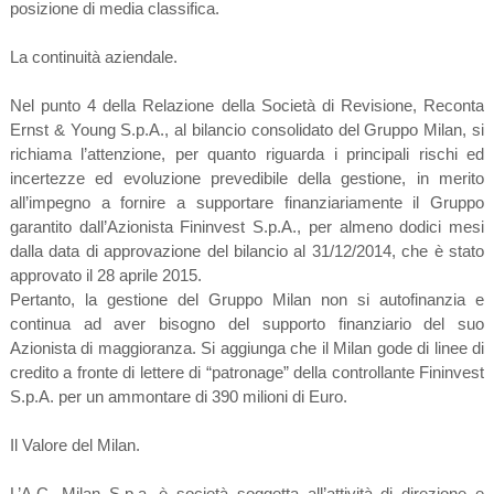
posizione di media classifica.
La continuità aziendale.
Nel punto 4 della Relazione della Società di Revisione, Reconta
Ernst & Young S.p.A., al bilancio consolidato del Gruppo Milan, si
richiama l’attenzione, per quanto riguarda i principali rischi ed
incertezze ed evoluzione prevedibile della gestione, in merito
all’impegno a fornire a supportare finanziariamente il Gruppo
garantito dall’Azionista Fininvest S.p.A., per almeno dodici mesi
dalla data di approvazione del bilancio al 31/12/2014, che è stato
approvato il 28 aprile 2015.
Pertanto, la gestione del Gruppo Milan non si autofinanzia e
continua ad aver bisogno del supporto finanziario del suo
Azionista di maggioranza. Si aggiunga che il Milan gode di linee di
credito a fronte di lettere di “patronage” della controllante Fininvest
S.p.A. per un ammontare di 390 milioni di Euro.
Il Valore del Milan.
L’A.C. Milan S.p.a. è società soggetta all’attività di direzione e