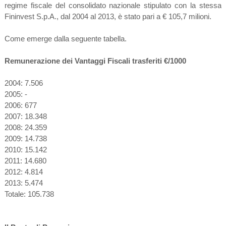
regime fiscale del consolidato nazionale stipulato con la stessa
Fininvest S.p.A., dal 2004 al 2013, è stato pari a € 105,7 milioni.
Come emerge dalla seguente tabella.
Remunerazione dei Vantaggi Fiscali trasferiti €/1000
2004: 7.506
2005: -
2006: 677
2007: 18.348
2008: 24.359
2009: 14.738
2010: 15.142
2011: 14.680
2012: 4.814
2013: 5.474
Totale: 105.738