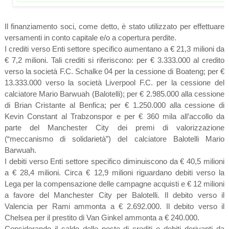
Il finanziamento soci, come detto, è stato utilizzato per effettuare
versamenti in conto capitale e/o a copertura perdite.
I crediti verso Enti settore specifico aumentano a € 21,3 milioni da
€ 7,2 milioni. Tali crediti si riferiscono: per € 3.333.000 al credito
verso la società F.C. Schalke 04 per la cessione di Boateng; per €
13.333.000 verso la società Liverpool F.C. per la cessione del
calciatore Mario Barwuah (Balotelli); per € 2.985.000 alla cessione
di Brian Cristante al Benfica; per € 1.250.000 alla cessione di
Kevin Constant al Trabzonspor e per € 360 mila all’accollo da
parte del Manchester City dei premi di valorizzazione
(“meccanismo di solidarietà”) del calciatore Balotelli Mario
Barwuah.
I debiti verso Enti settore specifico diminuiscono da € 40,5 milioni
a € 28,4 milioni. Circa € 12,9 milioni riguardano debiti verso la
Lega per la compensazione delle campagne acquisti e € 12 milioni
a favore del Manchester City per Balotelli. Il debito verso il
Valencia per Rami ammonta a € 2.692.000. Il debito verso il
Chelsea per il prestito di Van Ginkel ammonta a € 240.000.
Considerando il saldo delle poste di crediti e debiti derivanti da