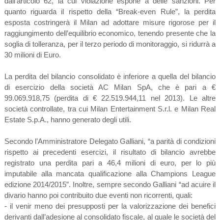
dall’articolo 62, la cui violazione espone a delle sanzioni. Per
quanto riguarda il rispetto della “Break-even Rule”, la perdita
esposta costringerà il Milan ad adottare misure rigorose per il
raggiungimento dell’equilibrio economico, tenendo presente che la
soglia di tolleranza, per il terzo periodo di monitoraggio, si ridurrà a
30 milioni di Euro.
La perdita del bilancio consolidato è inferiore a quella del bilancio
di esercizio della società AC Milan SpA, che è pari a €
99.069.918,75 (perdita di € 22.519.944,11 nel 2013). Le altre
società controllate, tra cui Milan Entertainment S.r.l. e Milan Real
Estate S.p.A., hanno generato degli utili.
Secondo l’Amministratore Delegato Galliani, “a parità di condizioni
rispetto ai precedenti esercizi, il risultato di bilancio avrebbe
registrato una perdita pari a 46,4 milioni di euro, per lo più
imputabile alla mancata qualificazione alla Champions League
edizione 2014/2015”. Inoltre, sempre secondo Galliani “ad acuire il
divario hanno poi contribuito due eventi non ricorrenti, quali:
- il venir meno dei presupposti per la valorizzazione dei benefici
derivanti dall’adesione al consolidato fiscale, al quale le società del