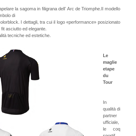
apelare la sagoma in filigrana dell' Arc de Triomphe.Il modello
mbolo di
 colorblock. I dettagli, tra cui il logo «performance» posizionato
 fit asciutto ed elegante.
lità tecniche ed estetiche.
Le
maglie
etape
du
Tour
In
qualità di
partner
ufficiale,
le coq
sportif