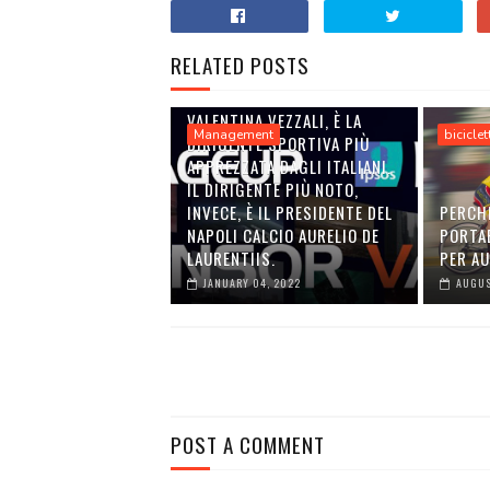
RELATED POSTS
VALENTINA VEZZALI, È LA
Management
biciclet
DIRIGENTE SPORTIVA PIÙ
APPREZZATA DAGLI ITALIANI.
IL DIRIGENTE PIÙ NOTO,
INVECE, È IL PRESIDENTE DEL
PERCH
NAPOLI CALCIO AURELIO DE
PORTA
LAURENTIIS.
PER A
JANUARY 04, 2022
AUGUS
POST A COMMENT