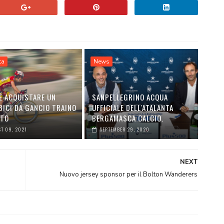
ta
News
É ACQUISTARE UN
SANPELLEGRINO ACQUA
BICI DA GANCIO TRAINO
UFFICIALE DELL'ATALANTA
UTO
BERGAMASCA CALCIO.
T 09, 2021
SEPTEMBER 29, 2020
NEXT
Nuovo jersey sponsor per il Bolton Wanderers