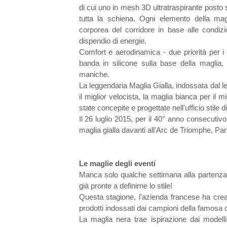
di cui uno in mesh 3D ultratraspirante posto 
tutta la schiena. Ogni elemento della mag
corporea del corridore in base alle condizi
dispendio di energie.
Comfort e aerodinamica - due priorità per i cic
banda in silicone sulla base della maglia, a
maniche.
La leggendaria Maglia Gialla, indossata dal l
il miglior velocista, la maglia bianca per il m
state concepite e progettate nell'ufficio stile di
Il 26 luglio 2015, per il 40° anno consecutivo
maglia gialla davanti all'Arc de Triomphe, Pari
Le maglie degli eventi
Manca solo qualche settimana alla partenza d
già pronte a definirne lo stile!
Questa stagione, l'azienda francese ha crea
prodotti indossati dai campioni della famosa c
La maglia nera trae ispirazione dai modell