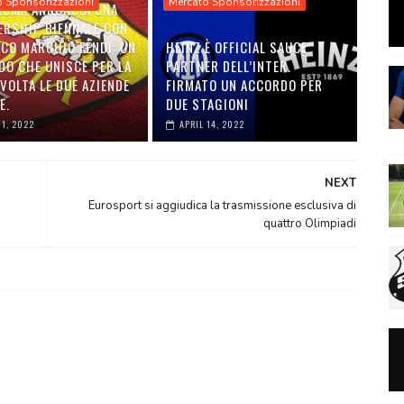
o Sponsorizzazioni
Mercato Sponsorizzazioni
 ROMA ANNUNCIA UNA
ERSHIP BIENNALE CON
ICO MARCHIO FENDI: UN
HEINZ È OFFICIAL SAUCE
DO CHE UNISCE PER LA
PARTNER DELL’INTER.
VOLTA LE DUE AZIENDE
FIRMATO UN ACCORDO PER
E.
DUE STAGIONI
01, 2022
APRIL 14, 2022
NEXT
Eurosport si aggiudica la trasmissione esclusiva di
quattro Olimpiadi