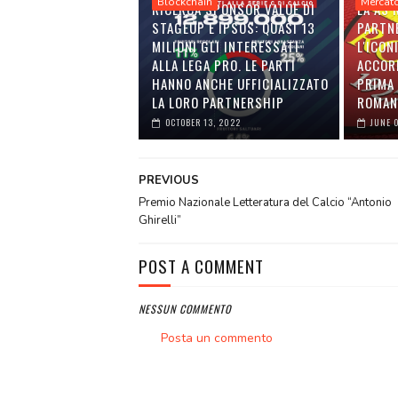
Blockchain
Mercat
RICERCA SPONSOR VALUE DI
LA AS
STAGEUP E IPSOS: QUASI 13
PARTN
MILIONI GLI INTERESSATI
L'ICON
ALLA LEGA PRO. LE PARTI
ACCOR
HANNO ANCHE UFFICIALIZZATO
PRIMA 
LA LORO PARTNERSHIP
ROMAN
OCTOBER 13, 2022
JUNE 
PREVIOUS
Premio Nazionale Letteratura del Calcio “Antonio
Ghirelli”
POST A COMMENT
NESSUN COMMENTO
Posta un commento