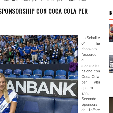
rinnova la sponsorship con Coca Cola per altri quattro anni
 SPONSORSHIP CON COCA COLA PER
IN
Lo Schalke
04 ha
rinnovato
l'accordo
di
sponsorizz
azione con
Coca-Cola
per altri
quattro
anni.
Secondo
Sponsors.
de, l'affare