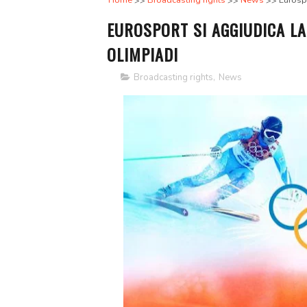
Home
Broadcasting rights
News
Eurospo
EUROSPORT SI AGGIUDICA LA
OLIMPIADI
Broadcasting rights
,
News