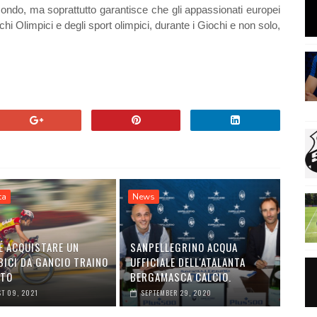
l mondo, ma soprattutto garantisce che gli appassionati europei
hi Olimpici e degli sport olimpici, durante i Giochi e non solo,
ta
News
É ACQUISTARE UN
SANPELLEGRINO ACQUA
BICI DA GANCIO TRAINO
UFFICIALE DELL'ATALANTA
UTO
BERGAMASCA CALCIO.
T 09, 2021
SEPTEMBER 29, 2020