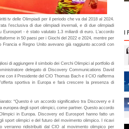
ti tv delle Olimpiadi per il periodo che va dal 2018 al 2024.
ata l'esclusiva di due olimpiadi invernali, e di due olimpiadi
I 
 Eurosport - è stato valutato 1.3 miliardi di euro. L'accordo
iattaforme in 50 paesi per i Giochi del 2022 e 2024, mentre per
to Francia e Regno Unito avevano già raggiunto accordi con
osi di aggiungere il simbolo dei Cerchi Olimpici al portfolio di
amministratore delegato di Discovery Communications David
ne con il Presidente del CIO Thomas Bach e il CIO riafferma
’offerta sportiva in Europa e farà crescere la presenza di
rato: “Questo è un accordo significativo tra Discovery e il
sa europea degli sport olimpici, come partner. Questo accordo
 Olimpici in Europa. Discovery ed Eurosport hanno fatto un
li sport olimpici e del futuro del movimento olimpico. I ricavi
o verranno ridistribuiti dal CIO al movimento olimpico per