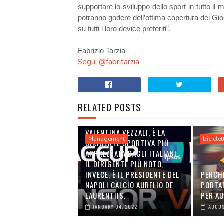
supportare lo sviluppo dello sport in tutto i
potranno godere dell’ottima copertura dei Gioc
su tutti i loro device preferiti”.
Fabrizio Tarzia
Segui @fabritarzia
RELATED POSTS
VALENTINA VEZZALI, È LA
Management
biciclet
DIRIGENTE SPORTIVA PIÙ
APPREZZATA DAGLI ITALIANI.
IL DIRIGENTE PIÙ NOTO,
INVECE, È IL PRESIDENTE DEL
PERCH
NAPOLI CALCIO AURELIO DE
PORTA
LAURENTIIS.
PER A
JANUARY 04, 2022
AUGUS