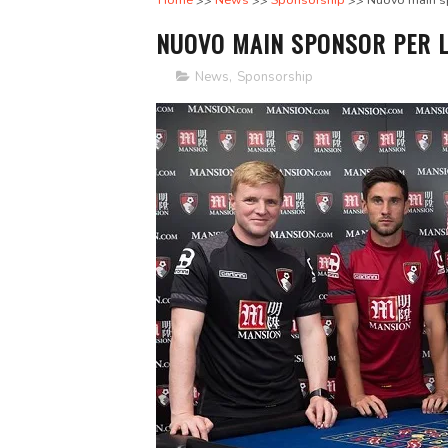
Home
News
Sponsorship
Nuovo main s
NUOVO MAIN SPONSOR PER 
News
,
Sponsorship