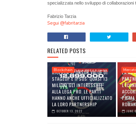
specializzata nello sviluppo di collaborazioni 
Fabrizio Tarzia
Segui @fabritarzia
RELATED POSTS
Blockchain
Mercat
RICERCA SPONSOR VALUE DI
LA AS
STAGEUP E IPSOS: QUASI 13
PARTN
MILIONI GLI INTERESSATI
L'ICON
ALLA LEGA PRO. LE PARTI
ACCOR
HANNO ANCHE UFFICIALIZZATO
PRIMA 
LA LORO PARTNERSHIP
ROMAN
OCTOBER 13, 2022
JUNE 