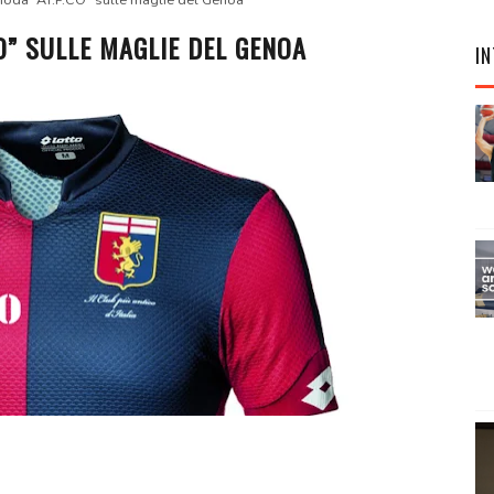
 moda “AT.P.CO” sulle maglie del Genoa
O” SULLE MAGLIE DEL GENOA
IN