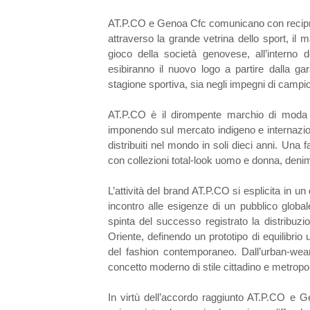
AT.P.CO e Genoa Cfc comunicano con reciproc
attraverso la grande vetrina dello sport, il 
gioco della società genovese, all’interno de
esibiranno il nuovo logo a partire dalla g
stagione sportiva, sia negli impegni di campio
AT.P.CO è il dirompente marchio di moda id
imponendo sul mercato indigeno e internazion
distribuiti nel mondo in soli dieci anni. Una
con collezioni total-look uomo e donna, denim
L’attività del brand AT.P.CO si esplicita in u
incontro alle esigenze di un pubblico global
spinta del successo registrato la distribuz
Oriente, definendo un prototipo di equilibrio
del fashion contemporaneo. Dall’urban-wear
concetto moderno di stile cittadino e metropol
In virtù dell’accordo raggiunto AT.P.CO e Ge