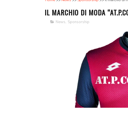
Home
News
Sponsorship
Il marchio di
IL MARCHIO DI MODA “AT.P.C
News
,
Sponsorship