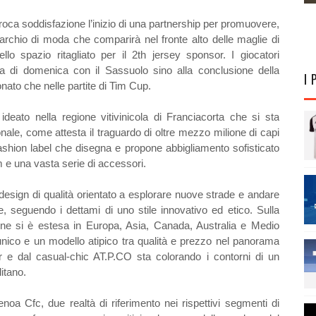
a soddisfazione l’inizio di una partnership per promuovere,
marchio di moda che comparirà nel fronte alto delle maglie di
llo spazio ritagliato per il 2th jersey sponsor. I giocatori
ara di domenica con il Sassuolo sino alla conclusione della
I 
nato che nelle partite di Tim Cup.
eato nella regione vitivinicola di Franciacorta che si sta
ale, come attesta il traguardo di oltre mezzo milione di capi
 fashion label che disegna e propone abbigliamento sofisticato
 e una vasta serie di accessori.
n design di qualità orientato a esplorare nuove strade e andare
e, seguendo i dettami di uno stile innovativo ed etico. Sulla
ione si è estesa in Europa, Asia, Canada, Australia e Medio
 unico e un modello atipico tra qualità e prezzo nel panorama
 e dal casual-chic AT.P.CO sta colorando i contorni di un
itano.
noa Cfc, due realtà di riferimento nei rispettivi segmenti di