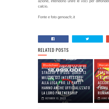
azione, intendono unire le voci per diffon
calcio.
Fonte e foto genoacfc.it
RELATED POSTS
Blockchain
Mercat
RICERCA SPONSOR VALUE DI
LA AS
STAGEUP E IPSOS: QUASI 13
PARTN
MILIONI GLI INTERESSATI
L'ICON
ALLA LEGA PRO. LE PARTI
ACCOR
HANNO ANCHE UFFICIALIZZATO
PRIMA 
LA LORO PARTNERSHIP
ROMAN
OCTOBER 13, 2022
JUNE 