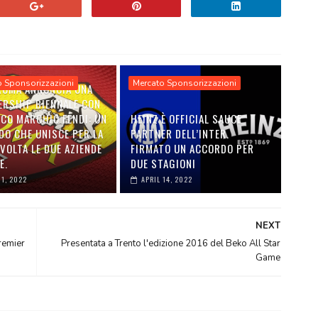
o Sponsorizzazioni
Mercato Sponsorizzazioni
 ROMA ANNUNCIA UNA
ERSHIP BIENNALE CON
ICO MARCHIO FENDI: UN
HEINZ È OFFICIAL SAUCE
DO CHE UNISCE PER LA
PARTNER DELL’INTER.
VOLTA LE DUE AZIENDE
FIRMATO UN ACCORDO PER
E.
DUE STAGIONI
01, 2022
APRIL 14, 2022
NEXT
Premier
Presentata a Trento l'edizione 2016 del Beko All Star
Game