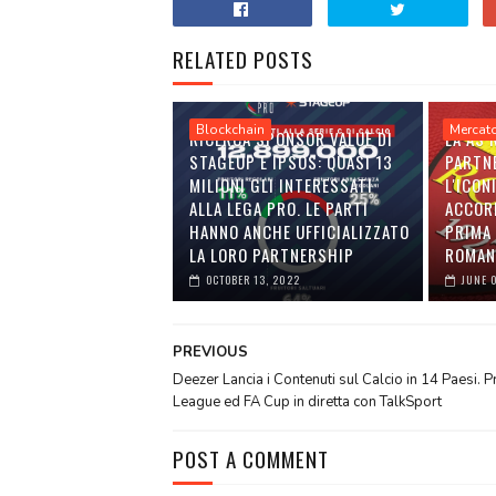
RELATED POSTS
Blockchain
Mercat
RICERCA SPONSOR VALUE DI
LA AS
STAGEUP E IPSOS: QUASI 13
PARTN
MILIONI GLI INTERESSATI
L'ICON
ALLA LEGA PRO. LE PARTI
ACCOR
HANNO ANCHE UFFICIALIZZATO
PRIMA 
LA LORO PARTNERSHIP
ROMAN
OCTOBER 13, 2022
JUNE 
PREVIOUS
Deezer Lancia i Contenuti sul Calcio in 14 Paesi. 
League ed FA Cup in diretta con TalkSport
POST A COMMENT