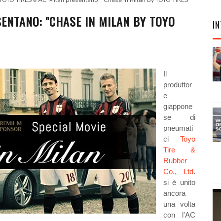
TOYO TIRES e AC Milan presentano: "Chase in Milan by TOYO TIRES"
SENTANO: "CHASE IN MILAN BY TOYO
IN
Il
produttor
e
giappone
se di
pneumati
ci
Toyo
Tire &
Rubber
Co., Ltd
.
si è unito
ancora
una volta
con l'AC