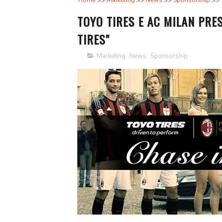
Home
Marketing
News
Sponsorship
TOYO TIRES E AC MILAN PRE
TIRES"
Marketing
,
News
,
Sponsorship