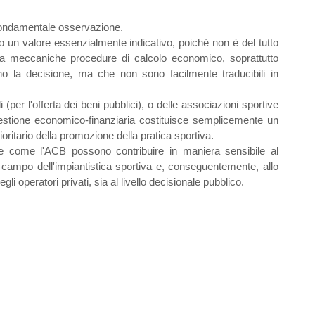
fondamentale osservazione.
uito un valore essenzialmente indicativo, poiché non è del tutto
 a meccaniche procedure di calcolo economico, soprattutto
no la decisione, ma che non sono facilmente traducibili in
(per l'offerta dei beni pubblici), o delle associazioni sportive
a gestione economico-finanziaria costituisce semplicemente un
ioritario della promozione della pratica sportiva.
e come l'ACB possono contribuire in maniera sensibile al
l campo dell'impiantistica sportiva e, conseguentemente, allo
degli operatori privati, sia al livello decisionale pubblico.