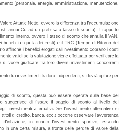
onamento (personale, energia, amministrazione, manutenzione,
(Valore Attuale Netto, ovvero la differenza tra l’accumulazione
costi annui Co ad un prefissato tasso di sconto), il rapporto
dimento Interno, ovvero il tasso di sconto che annulla il VAN,
i benefici e quella dei costi) e il TRC (Tempo di Ritorno del
o affinchè i benefici erogati dall’investimento coprano i costi
lmente validi se la valutazione viene effettuata per verificare la
e si vuole giudicare tra loro diversi investimenti concorrenti
nto tra investimenti tra loro indipendenti, si dovrà optare per
aggio di sconto, questa può essere operata sulla base del
rio suggerisce di fissare il saggio di sconto al livello del
i investimenti alternativi. Se l'investimento alternativo si
o (titoli di credito, banca, ecc.) occorre osservare l'avvertenza
 d'inflazione, in quanto l'investimento sportivo, essendo
no in una certa misura, a fronte delle perdite di valore della