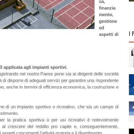
ca,
finanzia
mento,
gestione
ed
I 
aspetti di
 applicata agli impianti sportivi.
istrando nel nostro Paese pone sia ai dirigenti delle società
ità di disporre di adeguati servizi per garantire una rispondente
arne, anche in termini di efficienza economica, la costruzione e
ne di un impianto sportivo o ricreativo, che sia un campo di
estimento.
per la pratica sportiva o per usi ricreativi è notevolmente
e al crescere del reddito pro capite e, conseguentemente,
 aspetti concernenti l'attività motoria e il divertimento.