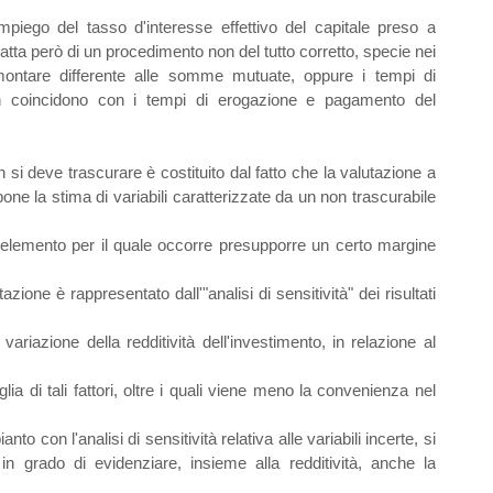
impiego del tasso d'interesse effettivo del capitale preso a
tratta però di un procedimento non del tutto corretto, specie nei
mmontare differente alle somme mutuate, oppure i tempi di
non coincidono con i tempi di erogazione e pagamento del
 si deve trascurare è costituito dal fatto che la valutazione a
ne la stima di variabili caratterizzate da un non trascurabile
n elemento per il quale occorre presupporre un certo margine
zione è rappresentato dall'"analisi di sensitività" dei risultati
ariazione della redditività dell'investimento, in relazione al
oglia di tali fattori, oltre i quali viene meno la convenienza nel
o con l'analisi di sensitività relativa alle variabili incerte, si
in grado di evidenziare, insieme alla redditività, anche la