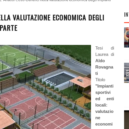
L’ Analisi Costi-Benefici nella valutazione economica degli impianti
IN
NELLA VALUTAZIONE ECONOMICA DEGLI
 PARTE
Tesi di
Laurea di
Aldo
Rovagna
ti
Titolo
"Impianti
sportivi
ed enti
locali:
valutazio
ne
economi