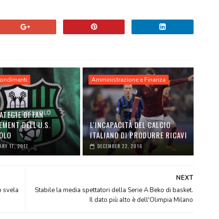
ondimenti
Amministrazione e Finanza
ATEGIE DI FAN
MENT DELL'U.S.
L'INCAPACITÀ DEL CALCIO
OLO
ITALIANO DI PRODURRE RICAVI
ARY 17, 2017
DECEMBER 22, 2016
NEXT
b svela
Stabile la media spettatori della Serie A Beko di basket.
Il dato più alto è dell'Olimpia Milano