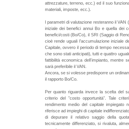
attrezzature, terreno, ecc.) ed il suo funzi
materiali, imposte, ecc.).
I parametri di valutazione resteranno il VAN 
iniziale dei benefici annui Bo e quella dei 
benefici/costi (Bo/Co), il SRI (Saggio di Ren
cioè rende uguali l’accumulazione iniziale de
Capitale, ovvero il periodo di tempo necessari
che sono stati anticipati), tutti e quattro ugua
fattibilità economica dell'impianto, mentre s
sarà preferibile il VAN.
Ancora, se si volesse predisporre un ordiname
il rapporto Bo/Co.
Per quanto riguarda invece la scelta del s
criterio del "costo opportunità". Tale crite
rendimento medio del capitale impiegato negl
riferisce ad impieghi di capitale indifferenziat
di depurare il relativo saggio della quota
tecnicamente differenziato, si rivaluta, alme