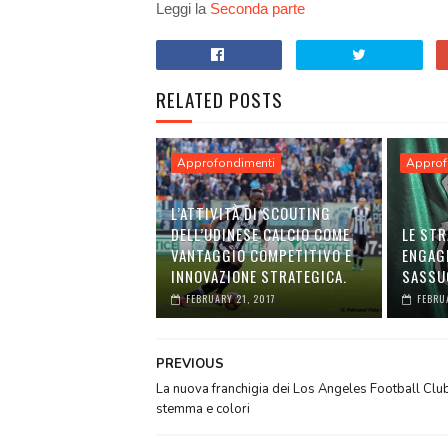
Leggi la
Seconda parte
RELATED POSTS
Approfondimenti
Approf
L’ATTIVITÀ DI SCOUTING
DELL’UDINESE CALCIO COME
LE STR
VANTAGGIO COMPETITIVO E
ENGAGE
INNOVAZIONE STRATEGICA.
SASSU
FEBRUARY 21, 2017
FEBRU
PREVIOUS
La nuova franchigia dei Los Angeles Football Clu
stemma e colori