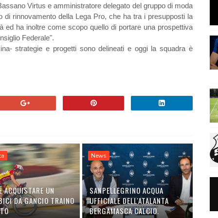
 Bassano Virtus e amministratore delegato del gruppo di moda
di rinnovamento della Lega Pro, che ha tra i presupposti la
tà ed ha inoltre come scopo quello di portare una prospettiva
nsiglio Federale".
a- strategie e progetti sono delineati e oggi la squadra è
ta
News
É ACQUISTARE UN
SANPELLEGRINO ACQUA
BICI DA GANCIO TRAINO
UFFICIALE DELL'ATALANTA
UTO
BERGAMASCA CALCIO.