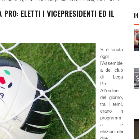
 Club di Lega Pro: eletti i Vicepresidenti ed il Consigliere Federale
PRO: ELETTI I VICEPRESIDENTI ED IL
IN
Si è tenuta
oggi
l'Assemble
a dei club
di Lega
Pro.
All'ordine
del giorno,
tra i temi,
erano in
programm
a le
elezioni dei
due