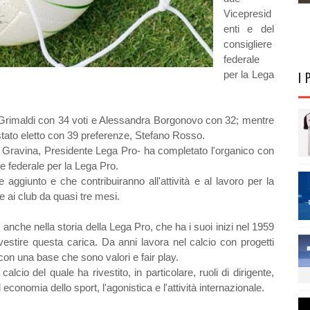
Vicepresid
enti e del
consigliere
federale
I 
per la Lega
 Grimaldi con 34 voti e Alessandra Borgonovo con 32; mentre
stato eletto con 39 preferenze, Stefano Rosso.
e Gravina, Presidente Lega Pro- ha completato l'organico con
re federale per la Lega Pro.
 aggiunto e che contribuiranno all'attività e al lavoro per la
ai club da quasi tre mesi.
nche nella storia della Lega Pro, che ha i suoi inizi nel 1959
estire questa carica. Da anni lavora nel calcio con progetti
, con una base che sono valori e fair play.
cio del quale ha rivestito, in particolare, ruoli di dirigente,
conomia dello sport, l'agonistica e l'attività internazionale.