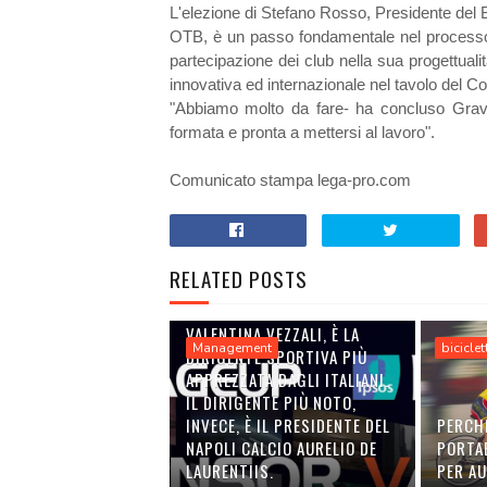
L'elezione di Stefano Rosso, Presidente del
OTB, è un passo fondamentale nel processo 
partecipazione dei club nella sua progettuali
innovativa ed internazionale nel tavolo del Co
"Abbiamo molto da fare- ha concluso Gravin
formata e pronta a mettersi al lavoro".
Comunicato stampa lega-pro.com
RELATED POSTS
VALENTINA VEZZALI, È LA
Management
biciclet
DIRIGENTE SPORTIVA PIÙ
APPREZZATA DAGLI ITALIANI.
IL DIRIGENTE PIÙ NOTO,
INVECE, È IL PRESIDENTE DEL
PERCH
NAPOLI CALCIO AURELIO DE
PORTA
LAURENTIIS.
PER A