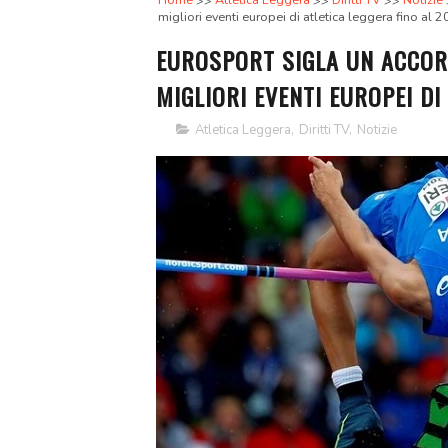
Home
Atletica Leggera
Diritti TV
Notizie
migliori eventi europei di atletica leggera fino al 
EUROSPORT SIGLA UN ACCOR
MIGLIORI EVENTI EUROPEI DI
Atletica Leggera
,
Diritti TV
,
Notizie