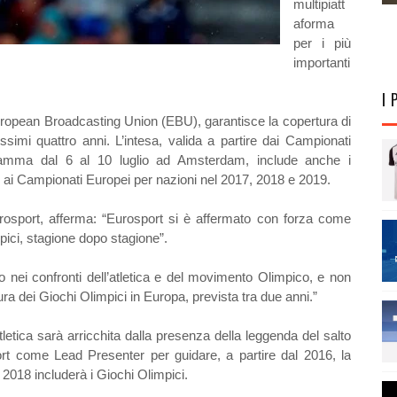
multipiatt
aforma
per i più
importanti
I 
uropean Broadcasting Union (EBU), garantisce la copertura di
rossimi quattro anni. L’intesa, valida a partire dai Campionati
gramma dal 6 al 10 luglio ad Amsterdam, include anche i
 ai Campionati Europei per nazioni nel 2017, 2018 e 2019.
urosport, afferma: “Eurosport si è affermato con forza come
mpici, stagione dopo stagione”.
 nei confronti dell’atletica e del movimento Olimpico, e non
ura dei Giochi Olimpici in Europa, prevista tra due anni.”
etica sarà arricchita dalla presenza della leggenda del salto
rt come Lead Presenter per guidare, a partire dal 2016, la
2018 includerà i Giochi Olimpici.