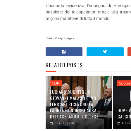
L’accordo evidenzia l’impegno di Eurosport n
passione dei telespettatori grazie alla trasm
migliori maratone di tutto il mondo.
photo: Getty Images
RELATED POSTS
CONI
Coppa 
LUCIANO BUONFIGLIO,
GIOVANNI MALAGÒ E IVO
FERRIANI RICEVONO LA
LAUREA HONORIS CAUSA
DOVE V
DELL’ACS-ASOMI COLLEGE
CALCI
JULY 10, 2026
FEBRU