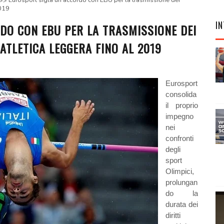
Eurosport sigla un accordo con EBU per la trasmissione dei
2019
IN
DO CON EBU PER LA TRASMISSIONE DEI
 ATLETICA LEGGERA FINO AL 2019
Eurosport
consolida
il proprio
impegno
nei
confronti
degli
sport
Olimpici,
prolungan
do la
durata dei
diritti