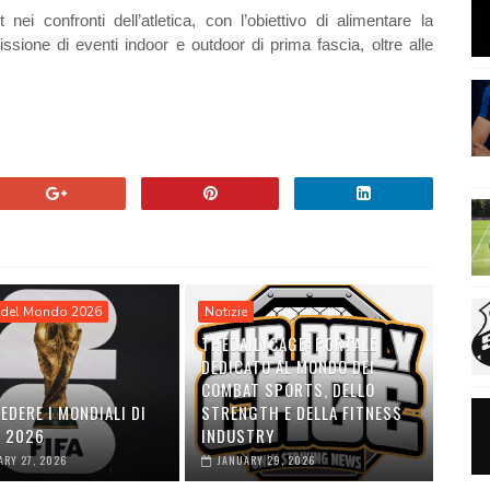
ei confronti dell’atletica, con l’obiettivo di alimentare la
issione di eventi indoor e outdoor di prima fascia, oltre alle
del Mondo 2026
Notizie
THEDAILYCAGE: PORTALE
DEDICATO AL MONDO DEI
COMBAT SPORTS, DELLO
EDERE I MONDIALI DI
STRENGTH E DELLA FITNESS
O 2026
INDUSTRY
ARY 27, 2026
JANUARY 29, 2026