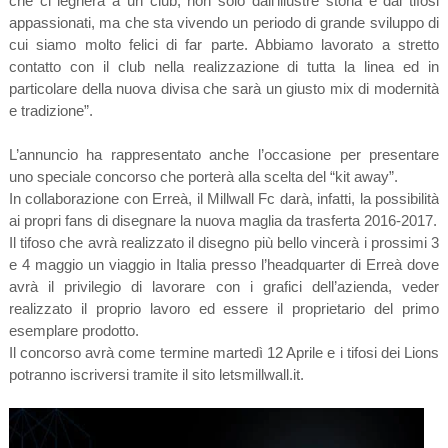
che ci legherà a un club, non solo dall’illustre storia e dai tifosi
appassionati, ma che sta vivendo un periodo di grande sviluppo di
cui siamo molto felici di far parte. Abbiamo lavorato a stretto
contatto con il club nella realizzazione di tutta la linea ed in
particolare della nuova divisa che sarà un giusto mix di modernità
e tradizione”.
L’annuncio ha rappresentato anche l’occasione per presentare
uno speciale concorso che porterà alla scelta del “kit away”.
In collaborazione con Erreà, il Millwall Fc darà, infatti, la possibilità
ai propri fans di disegnare la nuova maglia da trasferta 2016-2017.
Il tifoso che avrà realizzato il disegno più bello vincerà i prossimi 3
e 4 maggio un viaggio in Italia presso l’headquarter di Erreà dove
avrà il privilegio di lavorare con i grafici dell’azienda, veder
realizzato il proprio lavoro ed essere il proprietario del primo
esemplare prodotto.
Il concorso avrà come termine martedì 12 Aprile e i tifosi dei Lions
potranno iscriversi tramite il sito letsmillwall.it.